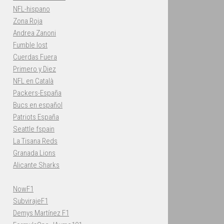
NFL-hispano
Zona Roja
Andrea Zanoni
Fumble lost
Cuerdas Fuera
Primero y Diez
NFL en Català
Packers-España
Bucs en español
Patriots España
Seattle fspain
La Tisana Reds
Granada Lions
Alicante Sharks
NowF1
SubvirajeF1
Demys Martínez F1