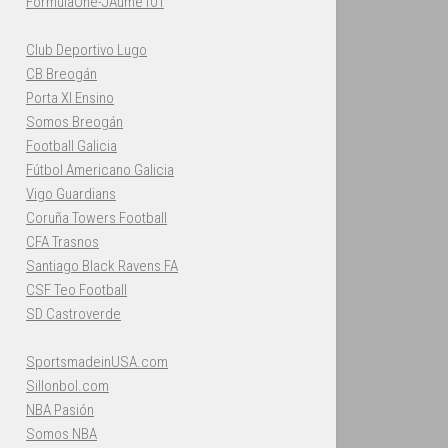
FormulaOne-JAume101
Club Deportivo Lugo
CB Breogán
Porta XI Ensino
Somos Breogán
Football Galicia
Fútbol Americano Galicia
Vigo Guardians
Coruña Towers Football
CFA Trasnos
Santiago Black Ravens FA
CSF Teo Football
SD Castroverde
SportsmadeinUSA.com
Sillonbol.com
NBA Pasión
Somos NBA