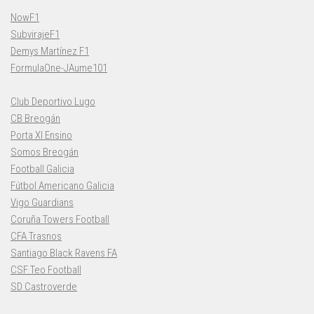
NowF1
SubvirajeF1
Demys Martínez F1
FormulaOne-JAume101
Club Deportivo Lugo
CB Breogán
Porta XI Ensino
Somos Breogán
Football Galicia
Fútbol Americano Galicia
Vigo Guardians
Coruña Towers Football
CFA Trasnos
Santiago Black Ravens FA
CSF Teo Football
SD Castroverde