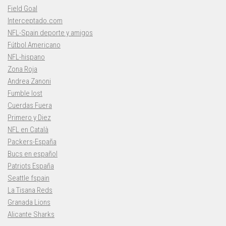
Field Goal
Interceptado.com
NFL-Spain deporte y amigos
Fútbol Americano
NFL-hispano
Zona Roja
Andrea Zanoni
Fumble lost
Cuerdas Fuera
Primero y Diez
NFL en Català
Packers-España
Bucs en español
Patriots España
Seattle fspain
La Tisana Reds
Granada Lions
Alicante Sharks