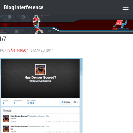
Blog Interference
Saltar al contenido
b7
POR
IVÁN "PIREO"
· 8 MARZO, 2014