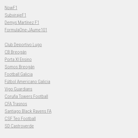
NowF1
SubvirajeF1
Demys Martínez F1
FormulaOne-JAume101
Club Deportivo Lugo
CB Breogán
Porta XI Ensino
Somos Breogán
Football Galicia
Fútbol Americano Galicia
Vigo Guardians
Coruña Towers Football
CFA Trasnos
Santiago Black Ravens FA
CSF Teo Football
SD Castroverde