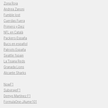
Zona Roja
Andrea Zanoni
Fumble lost
Cuerdas Fuera
Primero y Diez
NFL en Català
Packers-España
Bucs en español
Patriots España
Seattle fspain
La Tisana Reds
Granada Lions
Alicante Sharks
NowF1
SubvirajeF1
Demys Martínez F1
FormulaOne-JAume101