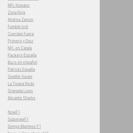
NFL-hispano
Zona Roja
Andrea Zanoni
Fumble lost
Cuerdas Fuera
Primero y Diez
NFL en Català
Packers-España
Bucs en español
Patriots España
Seattle fspain
La Tisana Reds
Granada Lions
Alicante Sharks
NowF1
SubvirajeF1
Demys Martínez F1