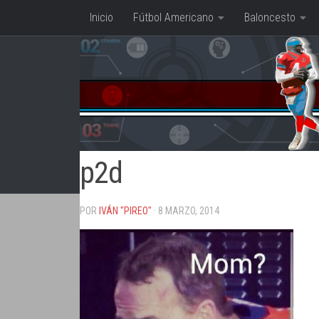
Inicio
Fútbol Americano
Baloncesto
Saltar al contenido
p2d
POR
IVÁN "PIREO"
· 8 MARZO, 2014