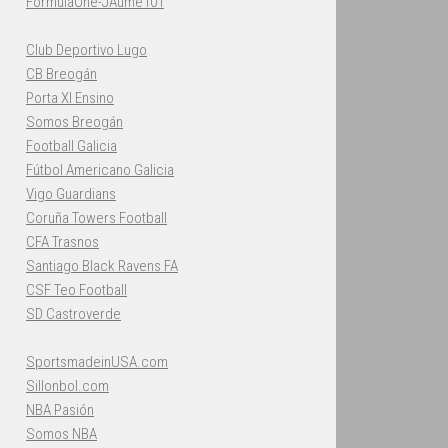
FormulaOne-JAume101
Club Deportivo Lugo
CB Breogán
Porta XI Ensino
Somos Breogán
Football Galicia
Fútbol Americano Galicia
Vigo Guardians
Coruña Towers Football
CFA Trasnos
Santiago Black Ravens FA
CSF Teo Football
SD Castroverde
SportsmadeinUSA.com
Sillonbol.com
NBA Pasión
Somos NBA