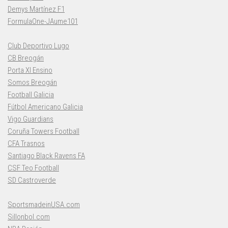
Demys Martínez F1
FormulaOne-JAume101
Club Deportivo Lugo
CB Breogán
Porta XI Ensino
Somos Breogán
Football Galicia
Fútbol Americano Galicia
Vigo Guardians
Coruña Towers Football
CFA Trasnos
Santiago Black Ravens FA
CSF Teo Football
SD Castroverde
SportsmadeinUSA.com
Sillonbol.com