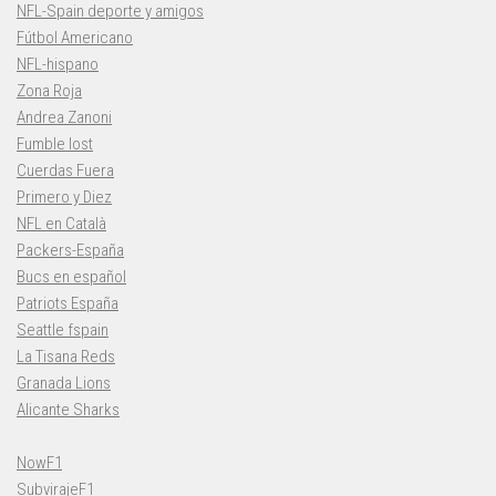
NFL-Spain deporte y amigos
Fútbol Americano
NFL-hispano
Zona Roja
Andrea Zanoni
Fumble lost
Cuerdas Fuera
Primero y Diez
NFL en Català
Packers-España
Bucs en español
Patriots España
Seattle fspain
La Tisana Reds
Granada Lions
Alicante Sharks
NowF1
SubvirajeF1