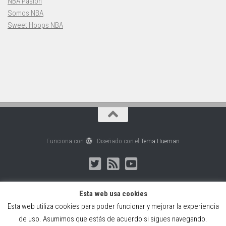
NBA Pasión
Somos NBA
Sweet Hoops NBA
Funciona con
- Diseñado con el
Tema Hueman
Esta web usa cookies
Esta web utiliza cookies para poder funcionar y mejorar la experiencia
Web creada, alojada y mantenida por Café Dixital SL - 2026.
de uso. Asumimos que estás de acuerdo si sigues navegando.
Visítanos en
https://cafedixital.com
o ponte en contacto con