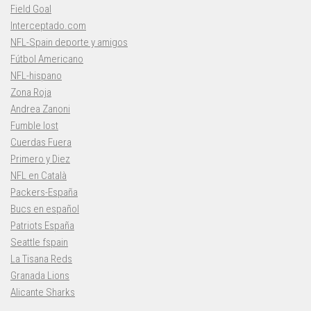
Field Goal
Interceptado.com
NFL-Spain deporte y amigos
Fútbol Americano
NFL-hispano
Zona Roja
Andrea Zanoni
Fumble lost
Cuerdas Fuera
Primero y Diez
NFL en Català
Packers-España
Bucs en español
Patriots España
Seattle fspain
La Tisana Reds
Granada Lions
Alicante Sharks