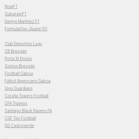
NowF1
SubvirajeF1
Demys Martínez F1
FormulaOne-JAume101
Club Deportivo Lugo
CB Breogán
Porta XI Ensino
Somos Breogán
Football Galicia
Fútbol Americano Galicia
Vigo Guardians
Coruña Towers Football
CFA Trasnos
Santiago Black Ravens FA
CSF Teo Football
SD Castroverde