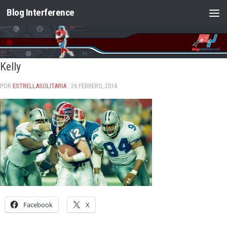
Blog Interference
Saltar al contenido
Kelly
POR
ESTRELLASOLITARIA
· 26 FEBRERO, 2014
Facebook
X