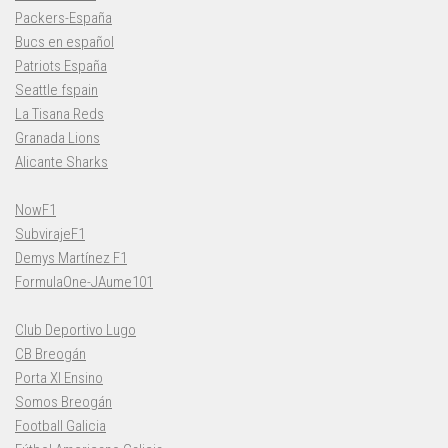
Packers-España
Bucs en español
Patriots España
Seattle fspain
La Tisana Reds
Granada Lions
Alicante Sharks
NowF1
SubvirajeF1
Demys Martínez F1
FormulaOne-JAume101
Club Deportivo Lugo
CB Breogán
Porta XI Ensino
Somos Breogán
Football Galicia