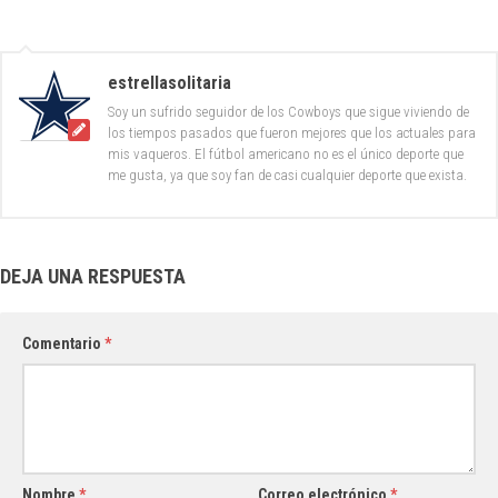
estrellasolitaria
Soy un sufrido seguidor de los Cowboys que sigue viviendo de
los tiempos pasados que fueron mejores que los actuales para
mis vaqueros. El fútbol americano no es el único deporte que
me gusta, ya que soy fan de casi cualquier deporte que exista.
DEJA UNA RESPUESTA
Comentario
*
Nombre
*
Correo electrónico
*