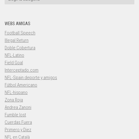
WEBS AMIGAS
Football Speech
Illegal Return
Doble Cobertura
NFL-Latino
Field Goal
Interceptado.com
NFL-Spain deporte y amigos
Fútbol Americano
NFL-hispano
Zona Roja
Andrea Zanoni
Fumble lost
Cuerdas Fuera
Primero y Diez
NFL en Català