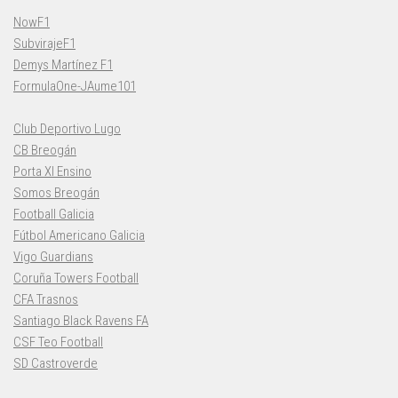
NowF1
SubvirajeF1
Demys Martínez F1
FormulaOne-JAume101
Club Deportivo Lugo
CB Breogán
Porta XI Ensino
Somos Breogán
Football Galicia
Fútbol Americano Galicia
Vigo Guardians
Coruña Towers Football
CFA Trasnos
Santiago Black Ravens FA
CSF Teo Football
SD Castroverde