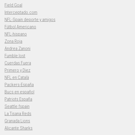
Field Goal
Interceptado.com
NFL-Spain deporte y amigos
Fútbol Americano
NFL-hispano
Zona Roja
Andrea Zanoni
Fumble lost
Cuerdas Fuera
Primero y Diez
NFL en Català
Packers-España
Bucs en español
Patriots España
Seattle fspain
La Tisana Reds
Granada Lions
Alicante Sharks