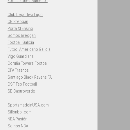
FormulaOne-JAume101
Club Deportivo Lugo
CB Breogán
Porta XI Ensino
Somos Breogán
Football Galicia
Fútbol Americano Galicia
Vigo Guardians
Coruña Towers Football
CFA Trasnos
Santiago Black Ravens FA
CSF Teo Football
SD Castroverde
SportsmadeinUSA.com
Sillonbol.com
NBA Pasión
Somos NBA