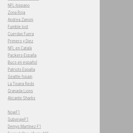
NFL-hispano
Zona Roja
Andrea Zanoni
Fumble lost
Cuerdas Fuera
Primero y Diez
NFL en Català
Packers-España
Bucs en español
Patriots España
Seattle fspain
La Tisana Reds
Granada Lions
Alicante Sharks
NowF1
SubvirajeF1
Demys Martínez F1