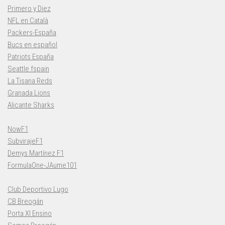
Primero y Diez
NFL en Català
Packers-España
Bucs en español
Patriots España
Seattle fspain
La Tisana Reds
Granada Lions
Alicante Sharks
NowF1
SubvirajeF1
Demys Martínez F1
FormulaOne-JAume101
Club Deportivo Lugo
CB Breogán
Porta XI Ensino