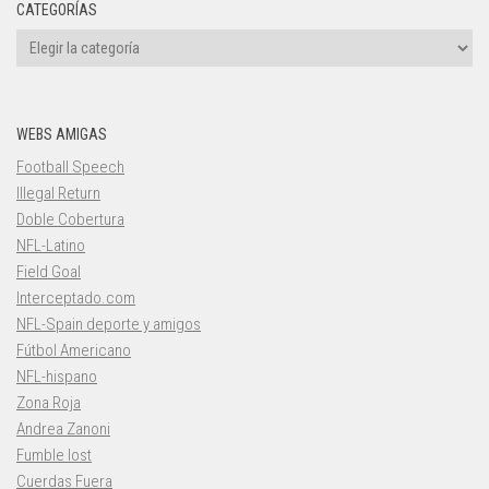
CATEGORÍAS
Categorías
WEBS AMIGAS
Football Speech
Illegal Return
Doble Cobertura
NFL-Latino
Field Goal
Interceptado.com
NFL-Spain deporte y amigos
Fútbol Americano
NFL-hispano
Zona Roja
Andrea Zanoni
Fumble lost
Cuerdas Fuera