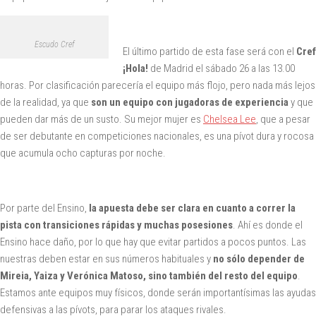
Escudo Cref
El último partido de esta fase será con el
Cref
¡Hola!
de Madrid el sábado 26 a las 13.00
horas. Por clasificación parecería el equipo más flojo, pero nada más lejos
de la realidad, ya que
son un equipo con jugadoras de experiencia
y que
pueden dar más de un susto. Su mejor mujer es
Chelsea Lee
, que a pesar
de ser debutante en competiciones nacionales, es una pívot dura y rocosa
que acumula ocho capturas por noche.
Por parte del Ensino,
la apuesta debe ser clara en cuanto a correr la
pista con transiciones rápidas y muchas posesiones
. Ahí es donde el
Ensino hace daño, por lo que hay que evitar partidos a pocos puntos. Las
nuestras deben estar en sus números habituales y
no sólo depender de
Mireia, Yaiza y Verónica Matoso, sino también del resto del equipo
.
Estamos ante equipos muy físicos, donde serán importantísimas las ayudas
defensivas a las pívots, para parar los ataques rivales.