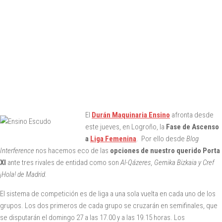
El
Durán Maquinaria Ensino
afronta desde
este jueves, en Logroño, la
Fase de Ascenso
a
Liga Femenina
. Por ello desde
Blog
Interference
nos hacemos eco de las
opciones de nuestro querido Porta
XI
ante tres rivales de entidad como son
Al-Qázeres, Gernika Bizkaia y Cref
¡Hola! de Madrid.
El sistema de competición es de liga a una sola vuelta en cada uno de los
grupos. Los dos primeros de cada grupo se cruzarán en semifinales, que
se disputarán el domingo 27 a las 17.00 y a las 19.15 horas. Los