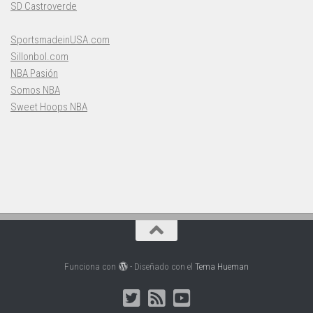
SD Castroverde
SportsmadeinUSA.com
Sillonbol.com
NBA Pasión
Somos NBA
Sweet Hoops NBA
Funciona con
- Diseñado con el
Tema Hueman