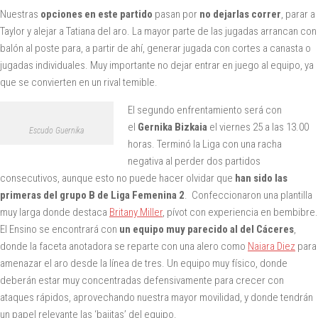
Nuestras
opciones en este partido
pasan por
no dejarlas correr
, parar a
Taylor y alejar a Tatiana del aro. La mayor parte de las jugadas arrancan con
balón al poste para, a partir de ahí, generar jugada con cortes a canasta o
jugadas individuales. Muy importante no dejar entrar en juego al equipo, ya
que se convierten en un rival temible.
El segundo enfrentamiento será con
el
Gernika Bizkaia
el viernes 25 a las 13.00
Escudo Guernika
horas. Terminó la Liga con una racha
negativa al perder dos partidos
consecutivos, aunque esto no puede hacer olvidar que
han sido las
primeras del grupo B de Liga Femenina 2
. Confeccionaron una plantilla
muy larga donde destaca
Britany Miller
, pívot con experiencia en bembibre.
El Ensino se encontrará con
un equipo muy parecido al del Cáceres
,
donde la faceta anotadora se reparte con una alero como
Naiara Diez
para
amenazar el aro desde la línea de tres. Un equipo muy físico, donde
deberán estar muy concentradas defensivamente para crecer con
ataques rápidos, aprovechando nuestra mayor movilidad, y donde tendrán
un papel relevante las ‘bajitas’ del equipo.