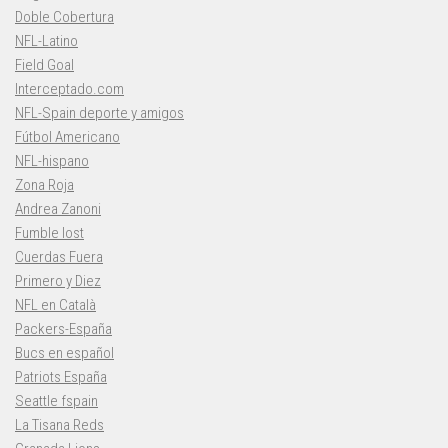
Doble Cobertura
NFL-Latino
Field Goal
Interceptado.com
NFL-Spain deporte y amigos
Fútbol Americano
NFL-hispano
Zona Roja
Andrea Zanoni
Fumble lost
Cuerdas Fuera
Primero y Diez
NFL en Català
Packers-España
Bucs en español
Patriots España
Seattle fspain
La Tisana Reds