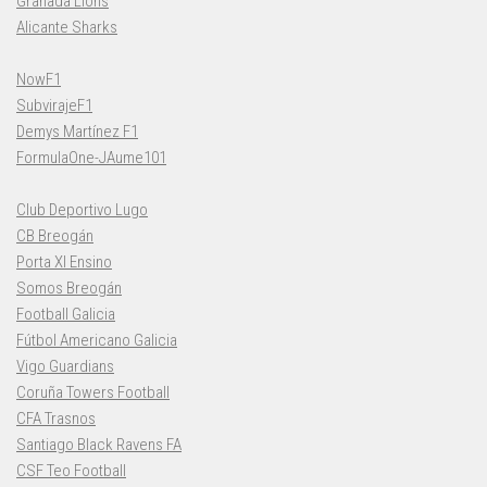
Granada Lions
Alicante Sharks
NowF1
SubvirajeF1
Demys Martínez F1
FormulaOne-JAume101
Club Deportivo Lugo
CB Breogán
Porta XI Ensino
Somos Breogán
Football Galicia
Fútbol Americano Galicia
Vigo Guardians
Coruña Towers Football
CFA Trasnos
Santiago Black Ravens FA
CSF Teo Football