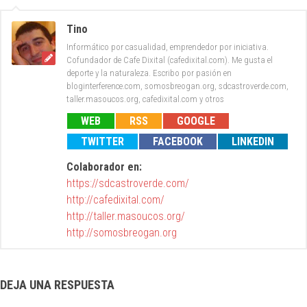
Tino
Informático por casualidad, emprendedor por iniciativa.
Cofundador de Cafe Dixital (cafedixital.com). Me gusta el
deporte y la naturaleza. Escribo por pasión en
bloginterference.com, somosbreogan.org, sdcastroverde.com,
taller.masoucos.org, cafedixital.com y otros
WEB
RSS
GOOGLE
TWITTER
FACEBOOK
LINKEDIN
Colaborador en:
https://sdcastroverde.com/
http://cafedixital.com/
http://taller.masoucos.org/
http://somosbreogan.org
DEJA UNA RESPUESTA