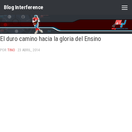
Blog Interference
Saltar al contenido
El duro camino hacia la gloria del Ensino
POR
TINO
· 23 ABRIL, 2014