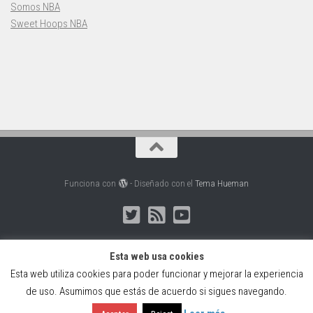
Somos NBA
Sweet Hoops NBA
Funciona con
- Diseñado con el
Tema Hueman
Esta web usa cookies
Esta web utiliza cookies para poder funcionar y mejorar la experiencia
Web creada, alojada y mantenida por Café Dixital SL - 2026.
de uso. Asumimos que estás de acuerdo si sigues navegando.
Visítanos en
https://cafedixital.com
o ponte en contacto con
nosotros en
info@cafedixital.com
.