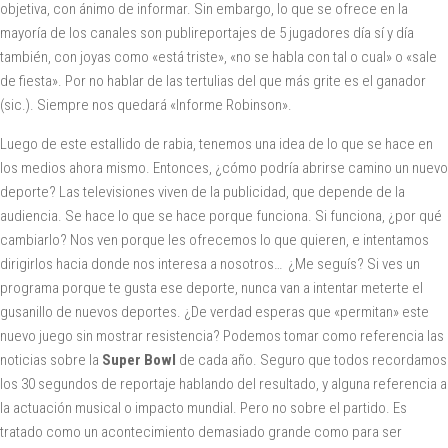
objetiva, con ánimo de informar. Sin embargo, lo que se ofrece en la
mayoría de los canales son publireportajes de 5 jugadores día sí y día
también, con joyas como «está triste», «no se habla con tal o cual» o «sale
de fiesta». Por no hablar de las tertulias del que más grite es el ganador
(sic.). Siempre nos quedará «Informe Robinson».
Luego de este estallido de rabia, tenemos una idea de lo que se hace en
los medios ahora mismo. Entonces, ¿cómo podría abrirse camino un nuevo
deporte? Las televisiones viven de la publicidad, que depende de la
audiencia. Se hace lo que se hace porque funciona. Si funciona, ¿por qué
cambiarlo? Nos ven porque les ofrecemos lo que quieren, e intentamos
dirigirlos hacia donde nos interesa a nosotros… ¿Me seguís? Si ves un
programa porque te gusta ese deporte, nunca van a intentar meterte el
gusanillo de nuevos deportes. ¿De verdad esperas que «permitan» este
nuevo juego sin mostrar resistencia? Podemos tomar como referencia las
noticias sobre la
Super Bowl
de cada año. Seguro que todos recordamos
los 30 segundos de reportaje hablando del resultado, y alguna referencia a
la actuación musical o impacto mundial. Pero no sobre el partido. Es
tratado como un acontecimiento demasiado grande como para ser