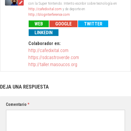
con la Super Nintendo. Intento escribir sobre tecnología en
http://cafedixital.com
y de deporte en
http://bloginterference.com
WEB
GOOGLE
TWITTER
LINKEDIN
Colaborador en:
http://cafedixital.com
https://sdcastroverde.com
http://taller.masoucos.org
DEJA UNA RESPUESTA
Comentario
*