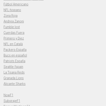
Fútbol Americano
NFL-hispano
Zona Roja
Andrea Zanoni
Fumble lost
Cuerdas Fuera
Primero y Diez
NFL en Català
Packers-España
Bucs en español
Patriots España
Seattle fspain
La Tisana Reds
Granada Lions
Alicante Sharks
NowF1
SubvirajeF1