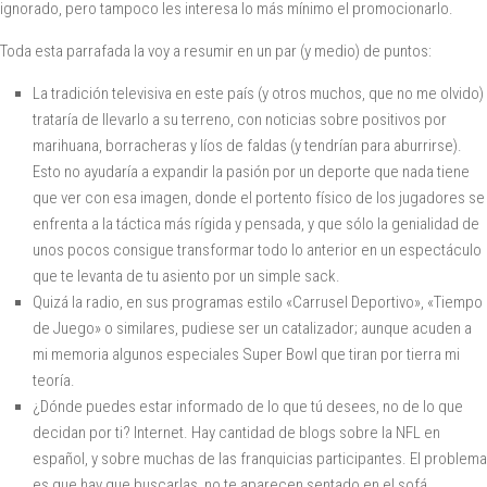
ignorado, pero tampoco les interesa lo más mínimo el promocionarlo.
Toda esta parrafada la voy a resumir en un par (y medio) de puntos:
La tradición televisiva en este país (y otros muchos, que no me olvido)
trataría de llevarlo a su terreno, con noticias sobre positivos por
marihuana, borracheras y líos de faldas (y tendrían para aburrirse).
Esto no ayudaría a expandir la pasión por un deporte que nada tiene
que ver con esa imagen, donde el portento físico de los jugadores se
enfrenta a la táctica más rígida y pensada, y que sólo la genialidad de
unos pocos consigue transformar todo lo anterior en un espectáculo
que te levanta de tu asiento por un simple sack.
Quizá la radio, en sus programas estilo «Carrusel Deportivo», «Tiempo
de Juego» o similares, pudiese ser un catalizador; aunque acuden a
mi memoria algunos especiales Super Bowl que tiran por tierra mi
teoría.
¿Dónde puedes estar informado de lo que tú desees, no de lo que
decidan por ti? Internet. Hay cantidad de blogs sobre la NFL en
español, y sobre muchas de las franquicias participantes. El problema
es que hay que buscarlas, no te aparecen sentado en el sofá.