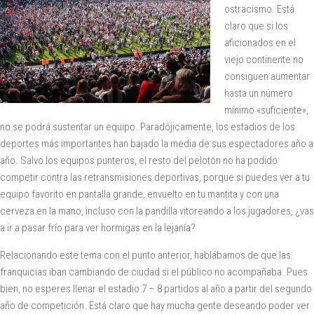
ostracismo. Está
claro que si los
aficionados en el
viejo continente no
consiguen aumentar
hasta un número
mínimo «suficiente»,
no se podrá sustentar un equipo. Paradójicamente, los estadios de los
deportes más importantes han bajado la media de sus espectadores año a
año. Salvo los equipos punteros, el resto del pelotón no ha podido
competir contra las retransmisiones deportivas, porque si puedes ver a tu
equipo favorito en pantalla grande, envuelto en tu mantita y con una
cerveza en la mano, incluso con la pandilla vitoreando a los jugadores, ¿vas
a ir a pasar frío para ver hormigas en la lejanía?
Relacionando este tema con el punto anterior, hablábamos de que las
franquicias iban cambiando de ciudad si el público no acompañaba. Pues
bien, no esperes llenar el estadio 7 – 8 partidos al año a partir del segundo
año de competición. Está claro que hay mucha gente deseando poder ver