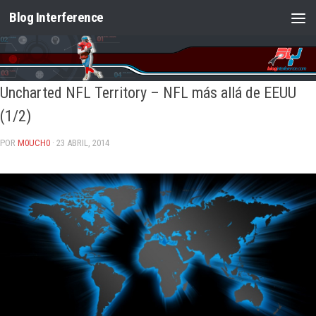
Blog Interference
Saltar al contenido
Uncharted NFL Territory – NFL más allá de EEUU
(1/2)
POR
M0UCH0
· 23 ABRIL, 2014