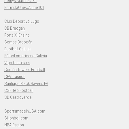
Demys Martínez F1
FormulaOne-JAume101
Club Deportivo Lugo
CB Breogán
Porta XI Ensino
Somos Breogán
Football Galicia
Fútbol Americano Galicia
Vigo Guardians
Coruña Towers Football
CFA Trasnos
Santiago Black Ravens FA
CSF Teo Football
SD Castroverde
SportsmadeinUSA.com
Sillonbol.com
NBA Pasión