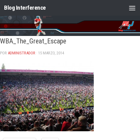
Blog Interference
Saltar al contenido
WBA_The_Great_Escape
POR
ADMINISTRADOR
· 15 MARZO, 2014