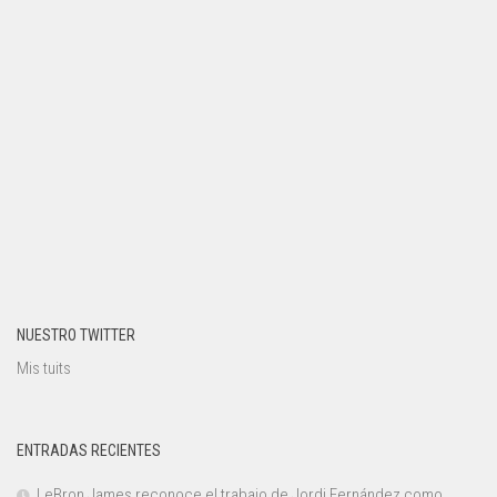
NUESTRO TWITTER
Mis tuits
ENTRADAS RECIENTES
LeBron James reconoce el trabajo de Jordi Fernández como