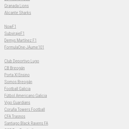
Granada Lions
Alicante Sharks
NowF1
SubvirajeF1
Demys Martínez F1
FormulaOne-JAume101
Club Deportivo Lugo
CB Breogán
Porta XI Ensino
Somos Breogán
Football Galicia
Fútbol Americano Galicia
Vigo Guardians
Coruña Towers Football
CFA Trasnos
Santiago Black Ravens FA