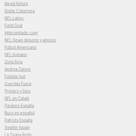
Illegal Return
Doble Cobertura
NFL-Latino
Field Goal
Interceptado.com
NFL-Spain deporte y amigos
Fútbol Americano
NFL-hispano
Zona Roja
Andrea Zanoni
Fumble lost
Cuerdas Fuera
Primero y Diez
NFL en Català
Packers-España
Bucs en español
Patriots España
Seattle fspain
La Tisana Reds