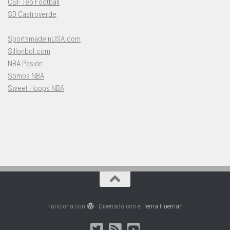
CSF Teo Football
SD Castroverde
SportsmadeinUSA.com
Sillonbol.com
NBA Pasión
Somos NBA
Sweet Hoops NBA
Funciona con
- Diseñado con el
Tema Hueman