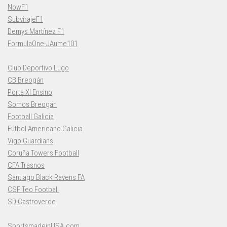
NowF1
SubvirajeF1
Demys Martínez F1
FormulaOne-JAume101
Club Deportivo Lugo
CB Breogán
Porta XI Ensino
Somos Breogán
Football Galicia
Fútbol Americano Galicia
Vigo Guardians
Coruña Towers Football
CFA Trasnos
Santiago Black Ravens FA
CSF Teo Football
SD Castroverde
SportsmadeinUSA.com