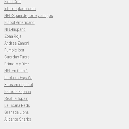
Field Goal
Interceptado.com
NFL-Spain deporte y amigos
Fútbol Americano
NFL-hispano
Zona Roja
Andrea Zanoni
Fumble lost
Cuerdas Fuera
Primero y Diez
NFL en Català
Packers-España
Bucs en español
Patriots España
Seattle fspain
La Tisana Reds
Granada Lions
Alicante Sharks