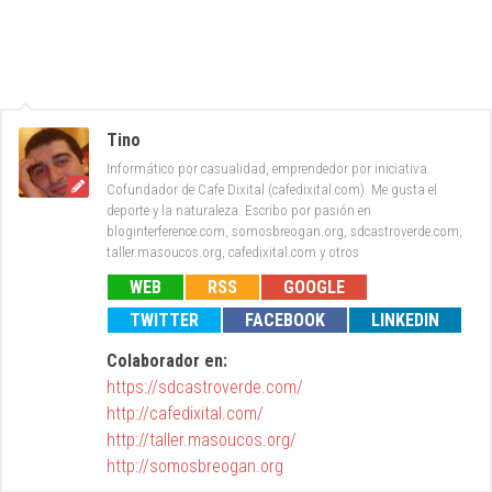
Tino
Informático por casualidad, emprendedor por iniciativa.
Cofundador de Cafe Dixital (cafedixital.com). Me gusta el
deporte y la naturaleza. Escribo por pasión en
bloginterference.com, somosbreogan.org, sdcastroverde.com,
taller.masoucos.org, cafedixital.com y otros
WEB
RSS
GOOGLE
TWITTER
FACEBOOK
LINKEDIN
Colaborador en:
https://sdcastroverde.com/
http://cafedixital.com/
http://taller.masoucos.org/
http://somosbreogan.org