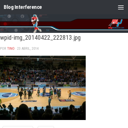
Blog Interference
Saltar al contenido
wpid-img_20140422_222813.jpg
POR
TINO
· 23 ABRIL, 2014