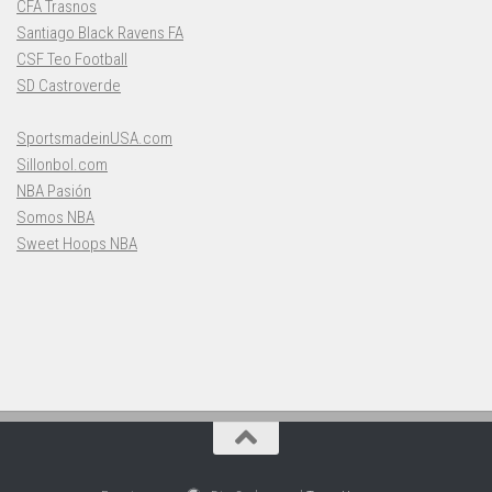
CFA Trasnos
Santiago Black Ravens FA
CSF Teo Football
SD Castroverde
SportsmadeinUSA.com
Sillonbol.com
NBA Pasión
Somos NBA
Sweet Hoops NBA