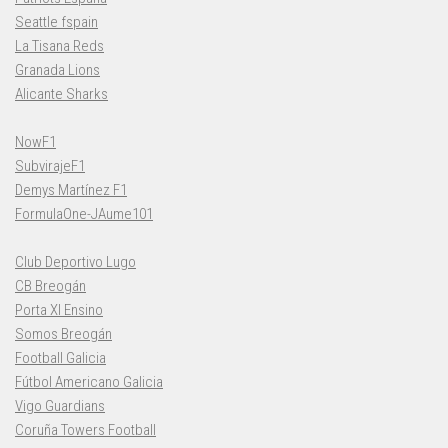
Seattle fspain
La Tisana Reds
Granada Lions
Alicante Sharks
NowF1
SubvirajeF1
Demys Martínez F1
FormulaOne-JAume101
Club Deportivo Lugo
CB Breogán
Porta XI Ensino
Somos Breogán
Football Galicia
Fútbol Americano Galicia
Vigo Guardians
Coruña Towers Football