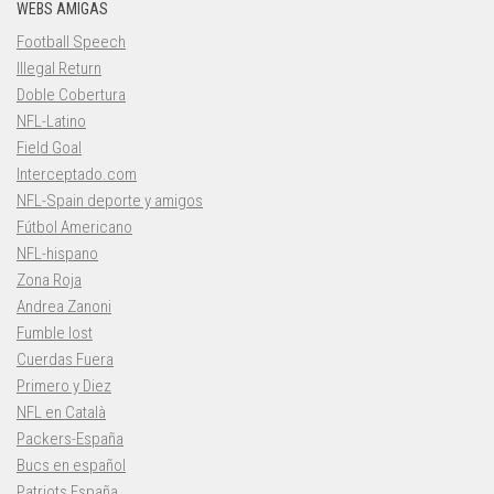
WEBS AMIGAS
Football Speech
Illegal Return
Doble Cobertura
NFL-Latino
Field Goal
Interceptado.com
NFL-Spain deporte y amigos
Fútbol Americano
NFL-hispano
Zona Roja
Andrea Zanoni
Fumble lost
Cuerdas Fuera
Primero y Diez
NFL en Català
Packers-España
Bucs en español
Patriots España