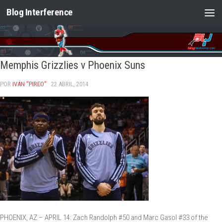
Blog Interference
Saltar al contenido
Memphis Grizzlies v Phoenix Suns
POR
IVÁN "PIREO"
· 22 ABRIL, 2014
PHOENIX, AZ – APRIL 14: Zach Randolph #50 and Marc Gasol #33 of the