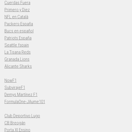
Cuerdas Fuera
Primero y Diez
NFL en Català
Packers-España
Bucs en español
Patriots España
Seattle fspain
La Tisana Reds
Granada Lions
Alicante Sharks
NowF1
SubvirajeF1
Demys Martínez F1
FormulaOne-JAume101
Club Deportivo Lugo
CB Breogán
Porta XI Ensino