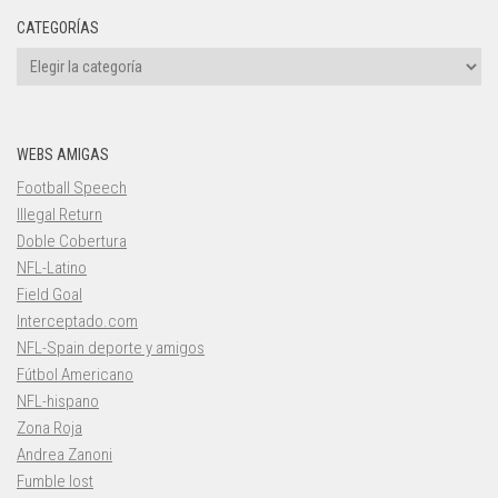
CATEGORÍAS
Categorías
WEBS AMIGAS
Football Speech
Illegal Return
Doble Cobertura
NFL-Latino
Field Goal
Interceptado.com
NFL-Spain deporte y amigos
Fútbol Americano
NFL-hispano
Zona Roja
Andrea Zanoni
Fumble lost