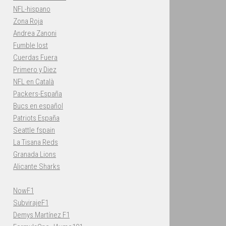
NFL-hispano
Zona Roja
Andrea Zanoni
Fumble lost
Cuerdas Fuera
Primero y Diez
NFL en Català
Packers-España
Bucs en español
Patriots España
Seattle fspain
La Tisana Reds
Granada Lions
Alicante Sharks
NowF1
SubvirajeF1
Demys Martínez F1