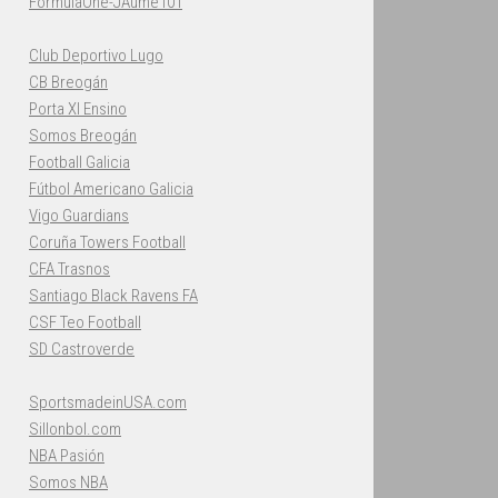
FormulaOne-JAume101
Club Deportivo Lugo
CB Breogán
Porta XI Ensino
Somos Breogán
Football Galicia
Fútbol Americano Galicia
Vigo Guardians
Coruña Towers Football
CFA Trasnos
Santiago Black Ravens FA
CSF Teo Football
SD Castroverde
SportsmadeinUSA.com
Sillonbol.com
NBA Pasión
Somos NBA