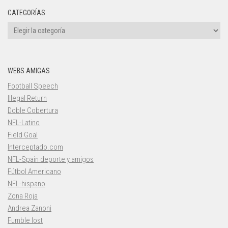
CATEGORÍAS
Categorías
WEBS AMIGAS
Football Speech
Illegal Return
Doble Cobertura
NFL-Latino
Field Goal
Interceptado.com
NFL-Spain deporte y amigos
Fútbol Americano
NFL-hispano
Zona Roja
Andrea Zanoni
Fumble lost