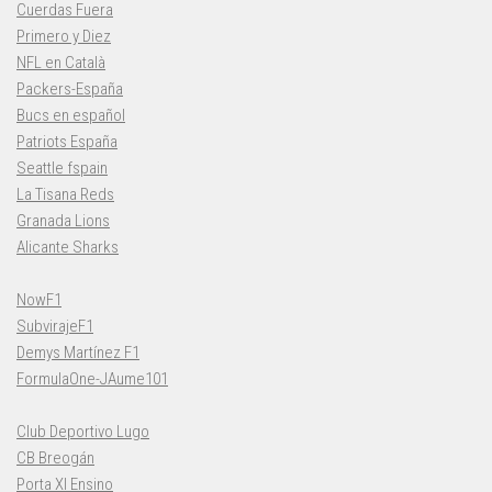
Cuerdas Fuera
Primero y Diez
NFL en Català
Packers-España
Bucs en español
Patriots España
Seattle fspain
La Tisana Reds
Granada Lions
Alicante Sharks
NowF1
SubvirajeF1
Demys Martínez F1
FormulaOne-JAume101
Club Deportivo Lugo
CB Breogán
Porta XI Ensino