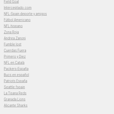
Field Goal
Interceptado.com
NFL-Spain deporte y amigos
Fútbol Americano
NFL-hispano
Zona Roja
Andrea Zanoni
Fumble lost
Cuerdas Fuera
Primero y Diez
NFL en Català
Packers-España
Bucs en español
Patriots España
Seattle fspain
La Tisana Reds
Granada Lions
Alicante Sharks