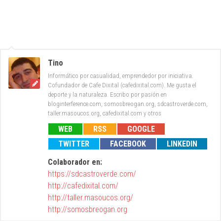
Tino
Informático por casualidad, emprendedor por iniciativa.
Cofundador de Cafe Dixital (cafedixital.com). Me gusta el
deporte y la naturaleza. Escribo por pasión en
bloginterference.com, somosbreogan.org, sdcastroverde.com,
taller.masoucos.org, cafedixital.com y otros
WEB
RSS
GOOGLE
TWITTER
FACEBOOK
LINKEDIN
Colaborador en:
https://sdcastroverde.com/
http://cafedixital.com/
http://taller.masoucos.org/
http://somosbreogan.org