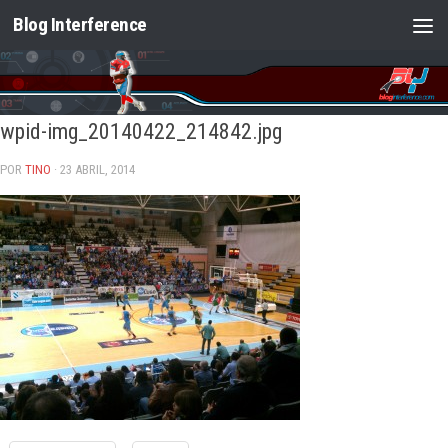
Blog Interference
Saltar al contenido
wpid-img_20140422_214842.jpg
POR
TINO
· 23 ABRIL, 2014