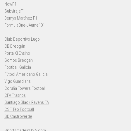
NowF1
SubvirajeF1
Demys Martínez F1
FormulaOne-JAume101
Club Deportivo Lugo
CB Breogán
Porta XI Ensino
Somos Breogán
Football Galicia
Fútbol Americano Galicia
Vigo Guardians
Coruña Towers Football
CFA Trasnos
Santiago Black Ravens FA
CSF Teo Football
SD Castroverde
SportsmadeinUSA.com