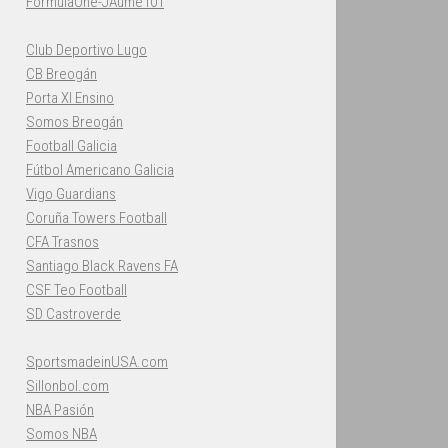
FormulaOne-JAume101
Club Deportivo Lugo
CB Breogán
Porta XI Ensino
Somos Breogán
Football Galicia
Fútbol Americano Galicia
Vigo Guardians
Coruña Towers Football
CFA Trasnos
Santiago Black Ravens FA
CSF Teo Football
SD Castroverde
SportsmadeinUSA.com
Sillonbol.com
NBA Pasión
Somos NBA