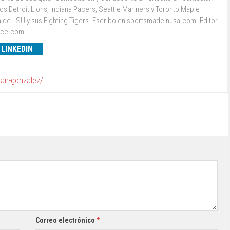
s Detroit Lions, Indiana Pacers, Seattle Mariners y Toronto Maple
a de LSU y sus Fighting Tigers. Escribo en sportsmadeinusa.com. Editor
ence.com
LINKEDIN
van-gonzalez/
Correo electrónico
*