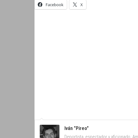
Facebook
X
Iván "Pireo"
Deportista, espectador y aficionado. Am