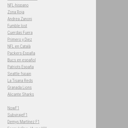
NFL-hispano
Zona Roja
Andrea Zanoni
Fumble lost
Cuerdas Fuera
Primero y Diez
NFL en Català
Packers-España
Bucs en español
Patriots España
Seattle fspain
La Tisana Reds
Granada Lions
Alicante Sharks
NowF1
SubvirajeF1
Demys Martínez F1