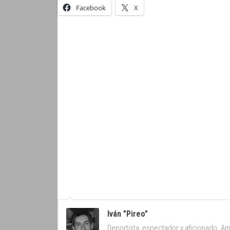
Facebook
X
Iván "Pireo"
Deportista, espectador y aficionado. Am