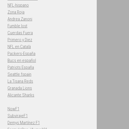
NFL-hispano
Zona Roja
Andrea Zanoni
Fumble lost
Cuerdas Fuera
Primero y Diez
NFL en Català
Packers-España
Bucs en español
Patriots España
Seattle fspain
La Tisana Reds
Granada Lions
Alicante Sharks
NowF1
SubvirajeF1
Demys Martínez F1