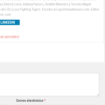
s Detroit Lions, Indiana Pacers, Seattle Mariners y Toronto Maple
a de LSU y sus Fighting Tigers. Escribo en sportsmadeinusa.com. Editor
ence.com
LINKEDIN
van-gonzalez/
Correo electrónico
*