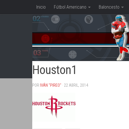
Inicio
Fútbol Americano
Baloncesto
Saltar al contenido
Houston1
POR
IVÁN "PIREO"
· 22 ABRIL, 2014