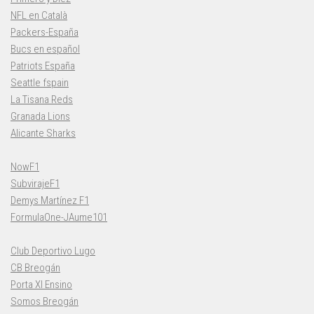
NFL en Català
Packers-España
Bucs en español
Patriots España
Seattle fspain
La Tisana Reds
Granada Lions
Alicante Sharks
NowF1
SubvirajeF1
Demys Martínez F1
FormulaOne-JAume101
Club Deportivo Lugo
CB Breogán
Porta XI Ensino
Somos Breogán