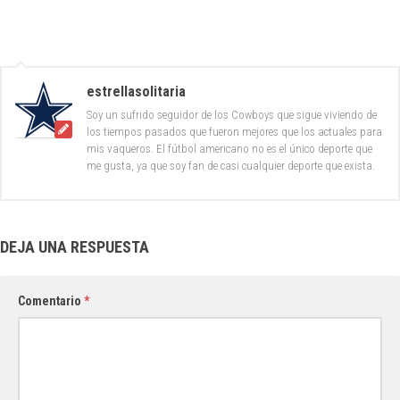
estrellasolitaria
Soy un sufrido seguidor de los Cowboys que sigue viviendo de
los tiempos pasados que fueron mejores que los actuales para
mis vaqueros. El fútbol americano no es el único deporte que
me gusta, ya que soy fan de casi cualquier deporte que exista.
DEJA UNA RESPUESTA
Comentario
*