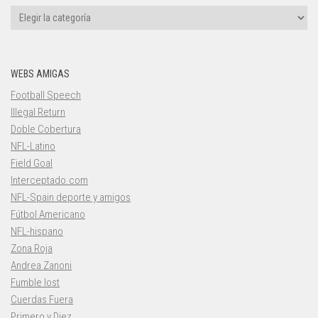
Categorías
WEBS AMIGAS
Football Speech
Illegal Return
Doble Cobertura
NFL-Latino
Field Goal
Interceptado.com
NFL-Spain deporte y amigos
Fútbol Americano
NFL-hispano
Zona Roja
Andrea Zanoni
Fumble lost
Cuerdas Fuera
Primero y Diez