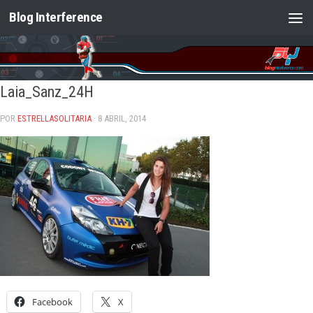
Blog Interference
Saltar al contenido
Laia_Sanz_24H
POR
ESTRELLASOLITARIA
· 8 ABRIL, 2014
Facebook
X