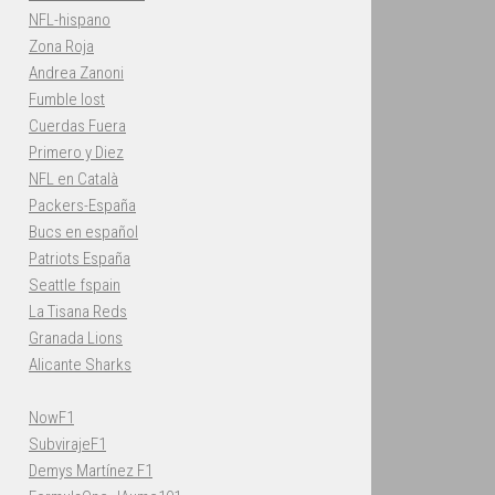
NFL-hispano
Zona Roja
Andrea Zanoni
Fumble lost
Cuerdas Fuera
Primero y Diez
NFL en Català
Packers-España
Bucs en español
Patriots España
Seattle fspain
La Tisana Reds
Granada Lions
Alicante Sharks
NowF1
SubvirajeF1
Demys Martínez F1