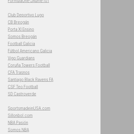
FormulaOne-JAume101
Club Deportivo Lugo
CB Breogán
Porta XI Ensino
Somos Breogán
Football Galicia
Fútbol Americano Galicia
Vigo Guardians
Coruña Towers Football
CFA Trasnos
Santiago Black Ravens FA
CSF Teo Football
SD Castroverde
SportsmadeinUSA.com
Sillonbol.com
NBA Pasión
Somos NBA