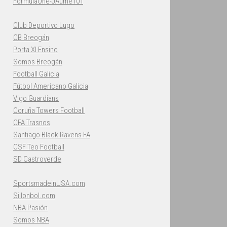
FormulaOne-JAume101
Club Deportivo Lugo
CB Breogán
Porta XI Ensino
Somos Breogán
Football Galicia
Fútbol Americano Galicia
Vigo Guardians
Coruña Towers Football
CFA Trasnos
Santiago Black Ravens FA
CSF Teo Football
SD Castroverde
SportsmadeinUSA.com
Sillonbol.com
NBA Pasión
Somos NBA