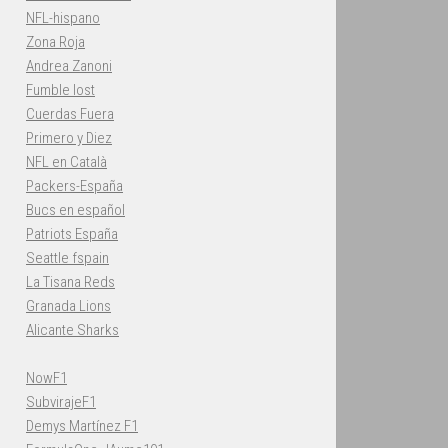
NFL-hispano
Zona Roja
Andrea Zanoni
Fumble lost
Cuerdas Fuera
Primero y Diez
NFL en Català
Packers-España
Bucs en español
Patriots España
Seattle fspain
La Tisana Reds
Granada Lions
Alicante Sharks
NowF1
SubvirajeF1
Demys Martínez F1