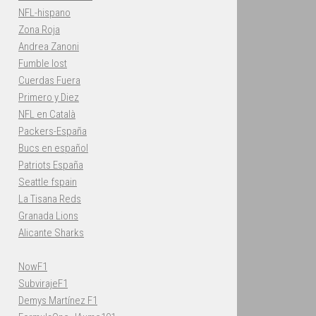
NFL-hispano
Zona Roja
Andrea Zanoni
Fumble lost
Cuerdas Fuera
Primero y Diez
NFL en Català
Packers-España
Bucs en español
Patriots España
Seattle fspain
La Tisana Reds
Granada Lions
Alicante Sharks
NowF1
SubvirajeF1
Demys Martínez F1