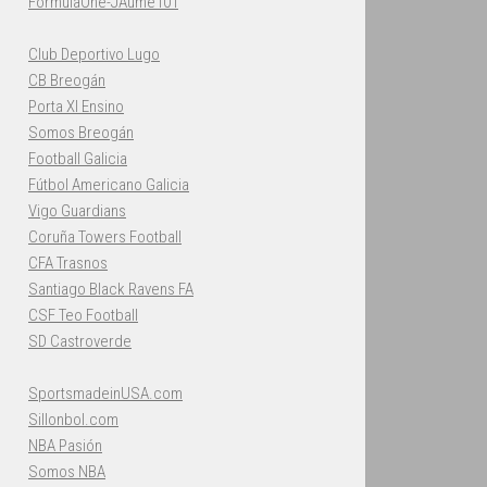
FormulaOne-JAume101
Club Deportivo Lugo
CB Breogán
Porta XI Ensino
Somos Breogán
Football Galicia
Fútbol Americano Galicia
Vigo Guardians
Coruña Towers Football
CFA Trasnos
Santiago Black Ravens FA
CSF Teo Football
SD Castroverde
SportsmadeinUSA.com
Sillonbol.com
NBA Pasión
Somos NBA