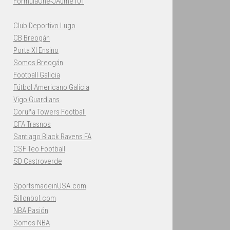
FormulaOne-JAume101
Club Deportivo Lugo
CB Breogán
Porta XI Ensino
Somos Breogán
Football Galicia
Fútbol Americano Galicia
Vigo Guardians
Coruña Towers Football
CFA Trasnos
Santiago Black Ravens FA
CSF Teo Football
SD Castroverde
SportsmadeinUSA.com
Sillonbol.com
NBA Pasión
Somos NBA