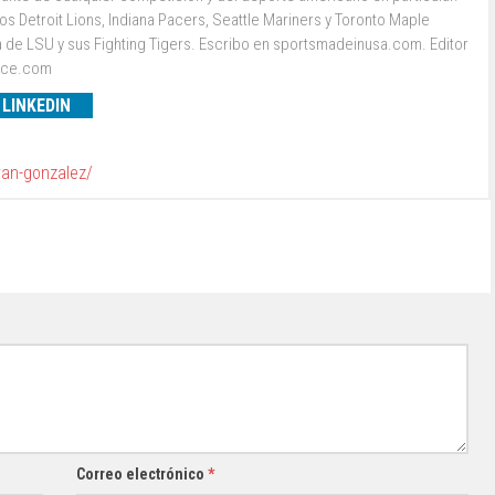
s Detroit Lions, Indiana Pacers, Seattle Mariners y Toronto Maple
a de LSU y sus Fighting Tigers. Escribo en sportsmadeinusa.com. Editor
ence.com
LINKEDIN
van-gonzalez/
Correo electrónico
*