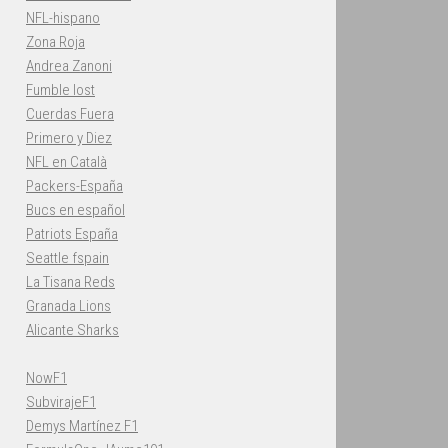
NFL-hispano
Zona Roja
Andrea Zanoni
Fumble lost
Cuerdas Fuera
Primero y Diez
NFL en Català
Packers-España
Bucs en español
Patriots España
Seattle fspain
La Tisana Reds
Granada Lions
Alicante Sharks
NowF1
SubvirajeF1
Demys Martínez F1