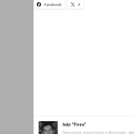
Facebook
X
Iván "Pireo"
Deportista, espectador y aficionado. Am