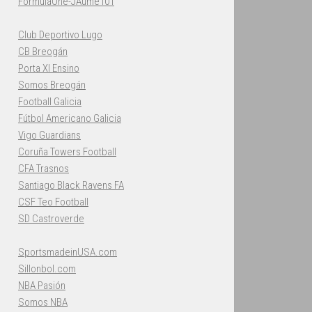
FormulaOne-JAume101
Club Deportivo Lugo
CB Breogán
Porta XI Ensino
Somos Breogán
Football Galicia
Fútbol Americano Galicia
Vigo Guardians
Coruña Towers Football
CFA Trasnos
Santiago Black Ravens FA
CSF Teo Football
SD Castroverde
SportsmadeinUSA.com
Sillonbol.com
NBA Pasión
Somos NBA