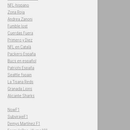
NFL-hispano
Zona Roja
Andrea Zanoni
Fumble lost
Cuerdas Fuera
Primero y Diez
NFL en Català
Packers-España
Bucs en español
Patriots España
Seattle fspain
La Tisana Reds
Granada Lions
Alicante Sharks
NowF1
SubvirajeF1
Demys Martínez F1