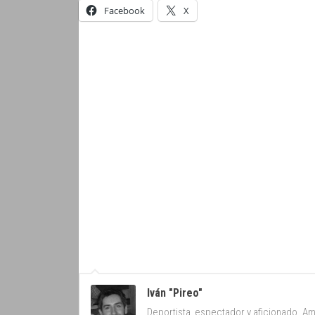
Facebook
X
Iván "Pireo"
Deportista, espectador y aficionado. Am