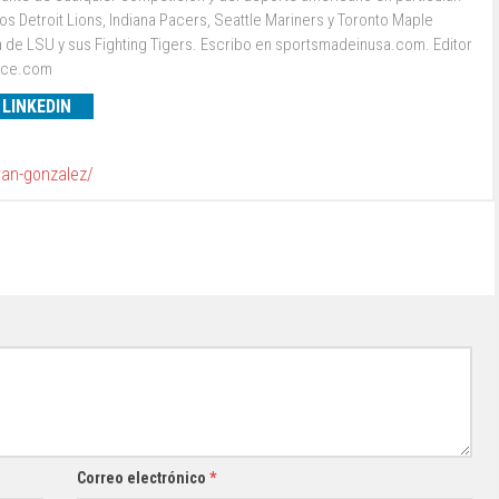
s Detroit Lions, Indiana Pacers, Seattle Mariners y Toronto Maple
a de LSU y sus Fighting Tigers. Escribo en sportsmadeinusa.com. Editor
ence.com
LINKEDIN
van-gonzalez/
Correo electrónico
*