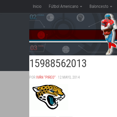
Inicio
Fútbol Americano
Baloncesto
Saltar al contenido
15988562013
POR
IVÁN "PIREO"
· 12 MAYO, 2014