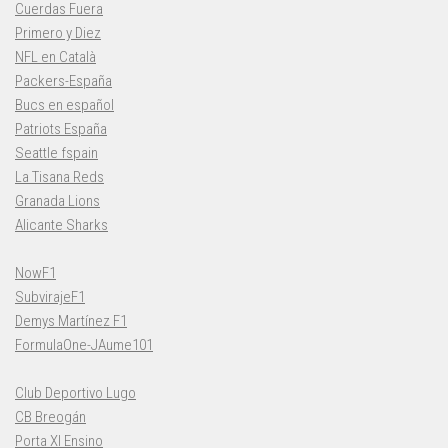
Cuerdas Fuera
Primero y Diez
NFL en Català
Packers-España
Bucs en español
Patriots España
Seattle fspain
La Tisana Reds
Granada Lions
Alicante Sharks
NowF1
SubvirajeF1
Demys Martínez F1
FormulaOne-JAume101
Club Deportivo Lugo
CB Breogán
Porta XI Ensino