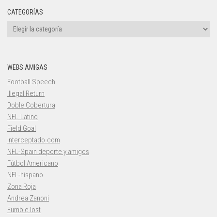
CATEGORÍAS
Categorías
WEBS AMIGAS
Football Speech
Illegal Return
Doble Cobertura
NFL-Latino
Field Goal
Interceptado.com
NFL-Spain deporte y amigos
Fútbol Americano
NFL-hispano
Zona Roja
Andrea Zanoni
Fumble lost