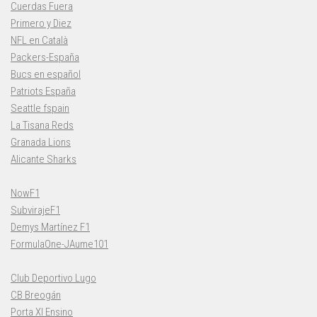
Cuerdas Fuera
Primero y Diez
NFL en Català
Packers-España
Bucs en español
Patriots España
Seattle fspain
La Tisana Reds
Granada Lions
Alicante Sharks
NowF1
SubvirajeF1
Demys Martínez F1
FormulaOne-JAume101
Club Deportivo Lugo
CB Breogán
Porta XI Ensino