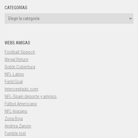
CATEGORÍAS
Categorías
WEBS AMIGAS
Football Speech
Illegal Return
Doble Cobertura
NFL-Latino
Field Goal
Interceptado.com
NFL-Spain deporte y amigos
Fútbol Americano
NFL-hispano
Zona Roja
Andrea Zanoni
Fumble lost