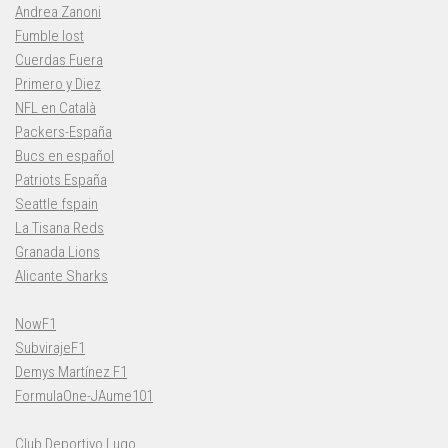
Andrea Zanoni
Fumble lost
Cuerdas Fuera
Primero y Diez
NFL en Català
Packers-España
Bucs en español
Patriots España
Seattle fspain
La Tisana Reds
Granada Lions
Alicante Sharks
NowF1
SubvirajeF1
Demys Martínez F1
FormulaOne-JAume101
Club Deportivo Lugo