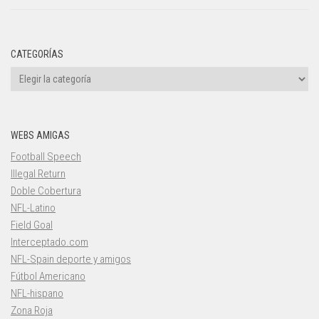
CATEGORÍAS
Categorías
WEBS AMIGAS
Football Speech
Illegal Return
Doble Cobertura
NFL-Latino
Field Goal
Interceptado.com
NFL-Spain deporte y amigos
Fútbol Americano
NFL-hispano
Zona Roja