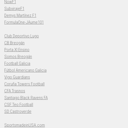
NowF1
SubvirajeF1
Demys Martínez F1
FormulaOne-JAume101
Club Deportivo Lugo
CB Breogán
Porta XI Ensino
Somos Breogán
Football Galicia
Fútbol Americano Galicia
Vigo Guardians
Coruña Towers Football
CFA Trasnos
Santiago Black Ravens FA
CSF Teo Football
SD Castroverde
SportsmadeinUSA.com