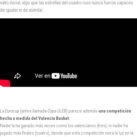
salto inicial, algo que las estrellas del cuadro ruso nunca fueron capaces
de igualar ni de asimilar.
La
Eurocup
(antes llamada
Copa ULEB
) parece además
una competición
hecha a medida del Valencia Basket
.
Nadie la ha ganado más veces como los valencianos (tres), ni nadie ha
jugado más finales (cuatro), desde que esta competición viera la luz en la