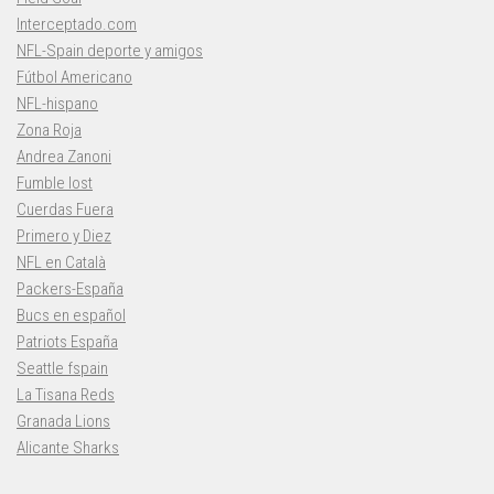
Interceptado.com
NFL-Spain deporte y amigos
Fútbol Americano
NFL-hispano
Zona Roja
Andrea Zanoni
Fumble lost
Cuerdas Fuera
Primero y Diez
NFL en Català
Packers-España
Bucs en español
Patriots España
Seattle fspain
La Tisana Reds
Granada Lions
Alicante Sharks