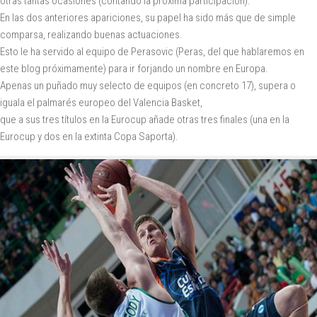
otras tantas ocasiones (contando la próxima participación).
En las dos anteriores apariciones, su papel ha sido más que de simple
comparsa, realizando buenas actuaciones.
Esto le ha servido al equipo de Perasovic (Peras, del que hablaremos en
este blog próximamente) para ir forjando un nombre en Europa.
Apenas un puñado muy selecto de equipos (en concreto 17), supera o
iguala el palmarés europeo del Valencia Basket,
que a sus tres títulos en la Eurocup añade otras tres finales (una en la
Eurocup y dos en la extinta Copa Saporta).