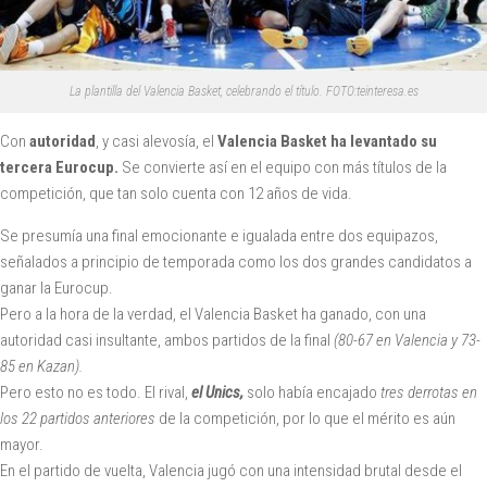
La plantilla del Valencia Basket, celebrando el título. FOTO:teinteresa.es
Con
autoridad
, y casi alevosía, el
Valencia Basket ha levantado su
tercera Eurocup.
Se convierte así en el equipo con más títulos de la
competición, que tan solo cuenta con 12 años de vida.
Se presumía una final emocionante e igualada entre dos equipazos,
señalados a principio de temporada como los dos grandes candidatos a
ganar la Eurocup.
Pero a la hora de la verdad, el Valencia Basket ha ganado, con una
autoridad casi insultante, ambos partidos de la final
(80-67 en Valencia y 73-
85 en Kazan).
Pero esto no es todo. El rival,
el Unics,
solo había encajado
tres derrotas en
los 22 partidos anteriores
de la competición, por lo que el mérito es aún
mayor.
En el partido de vuelta, Valencia jugó con una intensidad brutal desde el