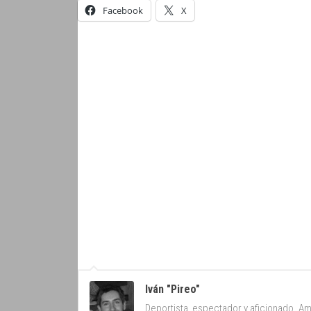
Facebook
X
Iván "Pireo"
Deportista, espectador y aficionado. Am