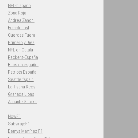
NFL-hispano
Zona Roja
Andrea Zanoni
Fumble lost
Cuerdas Fuera
Primero y Diez
NFL en Català
Packers-España
Bucs en español
Patriots España
Seattle fspain
La Tisana Reds
Granada Lions
Alicante Sharks
NowF1
SubvirajeF1
Demys Martínez F1