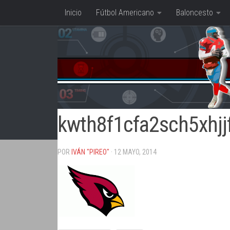
Inicio
Fútbol Americano
Baloncesto
Saltar al contenido
kwth8f1cfa2sch5xhjj
POR
IVÁN "PIREO"
· 12 MAYO, 2014