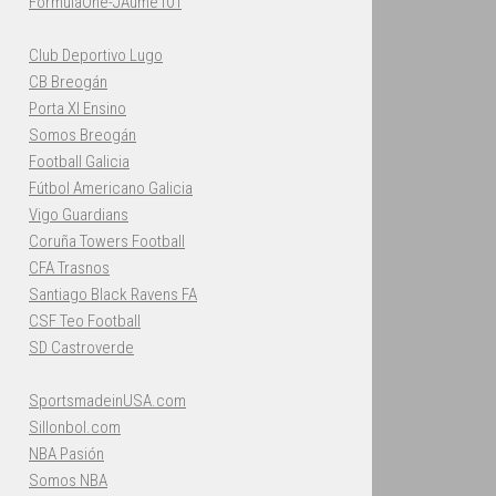
FormulaOne-JAume101
Club Deportivo Lugo
CB Breogán
Porta XI Ensino
Somos Breogán
Football Galicia
Fútbol Americano Galicia
Vigo Guardians
Coruña Towers Football
CFA Trasnos
Santiago Black Ravens FA
CSF Teo Football
SD Castroverde
SportsmadeinUSA.com
Sillonbol.com
NBA Pasión
Somos NBA