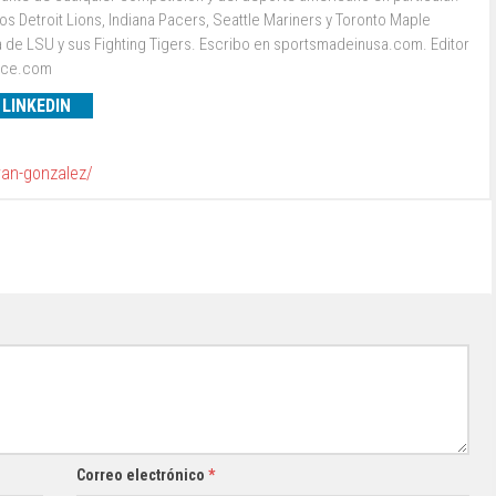
s Detroit Lions, Indiana Pacers, Seattle Mariners y Toronto Maple
a de LSU y sus Fighting Tigers. Escribo en sportsmadeinusa.com. Editor
ence.com
LINKEDIN
van-gonzalez/
Correo electrónico
*