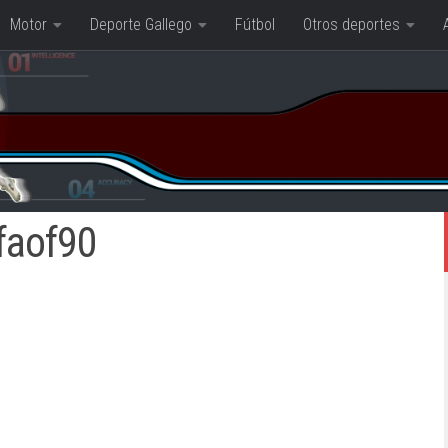
Motor
Deporte Gallego
Fútbol
Otros deportes
faof90