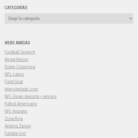
CATEGORÍAS
Categorías
WEBS AMIGAS
Football Speech
Illegal Return
Doble Cobertura
NFL-Latino
Field Goal
Interceptado.com
NFL-Spain deporte y amigos
Fútbol Americano
NFL-hispano
Zona Roja
Andrea Zanoni
Fumble lost