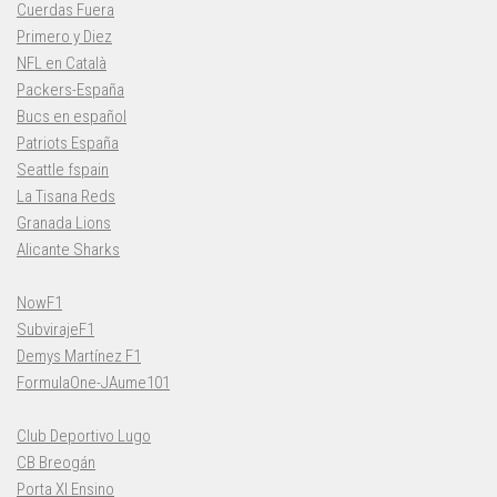
Cuerdas Fuera
Primero y Diez
NFL en Català
Packers-España
Bucs en español
Patriots España
Seattle fspain
La Tisana Reds
Granada Lions
Alicante Sharks
NowF1
SubvirajeF1
Demys Martínez F1
FormulaOne-JAume101
Club Deportivo Lugo
CB Breogán
Porta XI Ensino