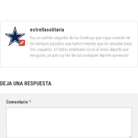
estrellasolitaria
Soy un sufrido seguidor de los Cowboys que sigue viviendo de
los tiempos pasados que fueron mejores que los actuales para
mis vaqueros. El fútbol americano no es el único deporte que
me gusta, ya que soy fan de casi cualquier deporte que exista.
DEJA UNA RESPUESTA
Comentario
*