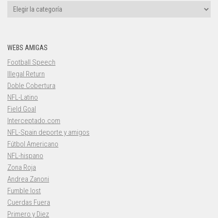
Categorías
WEBS AMIGAS
Football Speech
Illegal Return
Doble Cobertura
NFL-Latino
Field Goal
Interceptado.com
NFL-Spain deporte y amigos
Fútbol Americano
NFL-hispano
Zona Roja
Andrea Zanoni
Fumble lost
Cuerdas Fuera
Primero y Diez