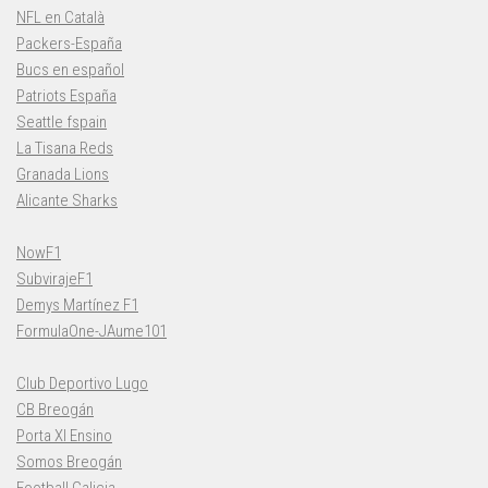
NFL en Català
Packers-España
Bucs en español
Patriots España
Seattle fspain
La Tisana Reds
Granada Lions
Alicante Sharks
NowF1
SubvirajeF1
Demys Martínez F1
FormulaOne-JAume101
Club Deportivo Lugo
CB Breogán
Porta XI Ensino
Somos Breogán
Football Galicia