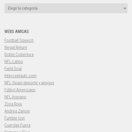
Categorías
WEBS AMIGAS
Football Speech
Illegal Return
Doble Cobertura
NFL-Latino
Field Goal
Interceptado.com
NFL-Spain deporte y amigos
Fútbol Americano
NFL-hispano
Zona Roja
Andrea Zanoni
Fumble lost
Cuerdas Fuera