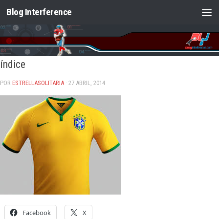
Blog Interference
Saltar al contenido
índice
POR
ESTRELLASOLITARIA
· 27 ABRIL, 2014
Facebook
X