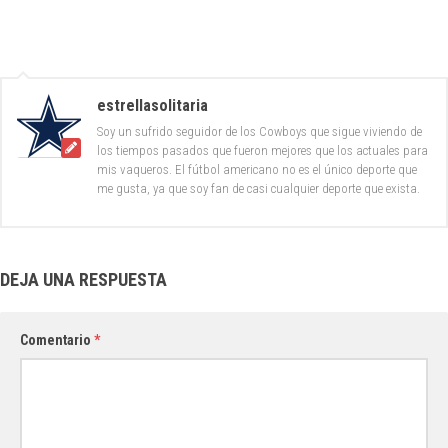
estrellasolitaria
Soy un sufrido seguidor de los Cowboys que sigue viviendo de
los tiempos pasados que fueron mejores que los actuales para
mis vaqueros. El fútbol americano no es el único deporte que
me gusta, ya que soy fan de casi cualquier deporte que exista.
DEJA UNA RESPUESTA
Comentario
*