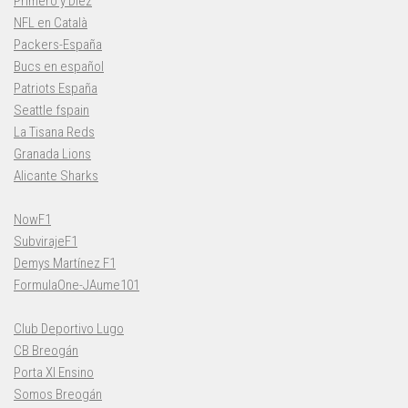
Primero y Diez
NFL en Català
Packers-España
Bucs en español
Patriots España
Seattle fspain
La Tisana Reds
Granada Lions
Alicante Sharks
NowF1
SubvirajeF1
Demys Martínez F1
FormulaOne-JAume101
Club Deportivo Lugo
CB Breogán
Porta XI Ensino
Somos Breogán