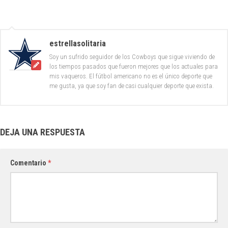
estrellasolitaria
Soy un sufrido seguidor de los Cowboys que sigue viviendo de
los tiempos pasados que fueron mejores que los actuales para
mis vaqueros. El fútbol americano no es el único deporte que
me gusta, ya que soy fan de casi cualquier deporte que exista.
DEJA UNA RESPUESTA
Comentario
*