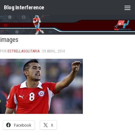
Blog Interference
Saltar al contenido
images
POR
ESTRELLASOLITARIA
· 29 ABRIL, 2014
Facebook
X