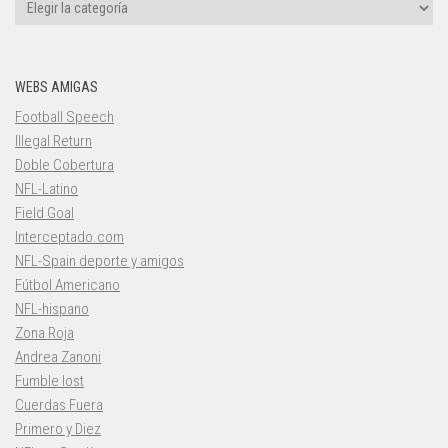
Categorías
WEBS AMIGAS
Football Speech
Illegal Return
Doble Cobertura
NFL-Latino
Field Goal
Interceptado.com
NFL-Spain deporte y amigos
Fútbol Americano
NFL-hispano
Zona Roja
Andrea Zanoni
Fumble lost
Cuerdas Fuera
Primero y Diez