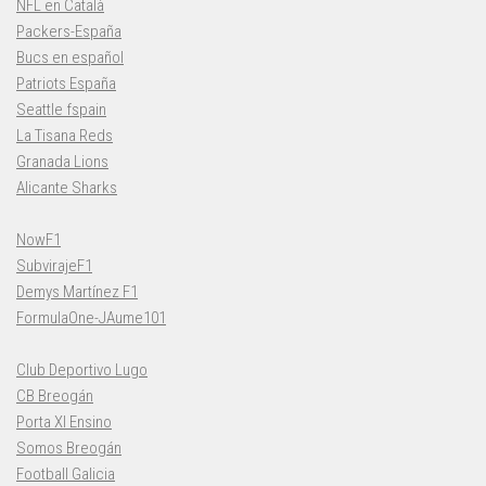
NFL en Català
Packers-España
Bucs en español
Patriots España
Seattle fspain
La Tisana Reds
Granada Lions
Alicante Sharks
NowF1
SubvirajeF1
Demys Martínez F1
FormulaOne-JAume101
Club Deportivo Lugo
CB Breogán
Porta XI Ensino
Somos Breogán
Football Galicia