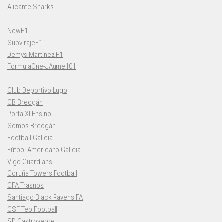
Alicante Sharks
NowF1
SubvirajeF1
Demys Martínez F1
FormulaOne-JAume101
Club Deportivo Lugo
CB Breogán
Porta XI Ensino
Somos Breogán
Football Galicia
Fútbol Americano Galicia
Vigo Guardians
Coruña Towers Football
CFA Trasnos
Santiago Black Ravens FA
CSF Teo Football
SD Castroverde