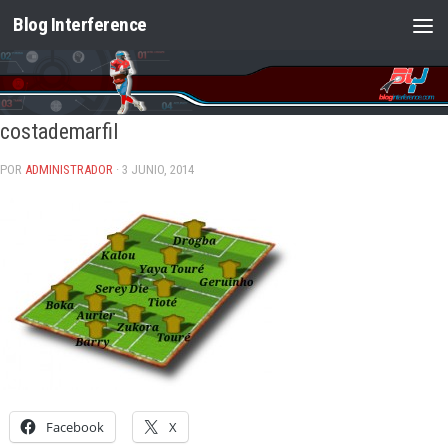
Blog Interference
Saltar al contenido
costademarfil
POR
ADMINISTRADOR
· 3 JUNIO, 2014
Facebook
X