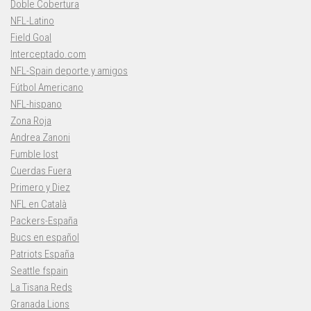
Doble Cobertura
NFL-Latino
Field Goal
Interceptado.com
NFL-Spain deporte y amigos
Fútbol Americano
NFL-hispano
Zona Roja
Andrea Zanoni
Fumble lost
Cuerdas Fuera
Primero y Diez
NFL en Català
Packers-España
Bucs en español
Patriots España
Seattle fspain
La Tisana Reds
Granada Lions