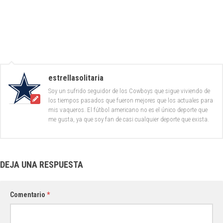
estrellasolitaria
Soy un sufrido seguidor de los Cowboys que sigue viviendo de
los tiempos pasados que fueron mejores que los actuales para
mis vaqueros. El fútbol americano no es el único deporte que
me gusta, ya que soy fan de casi cualquier deporte que exista.
DEJA UNA RESPUESTA
Comentario
*