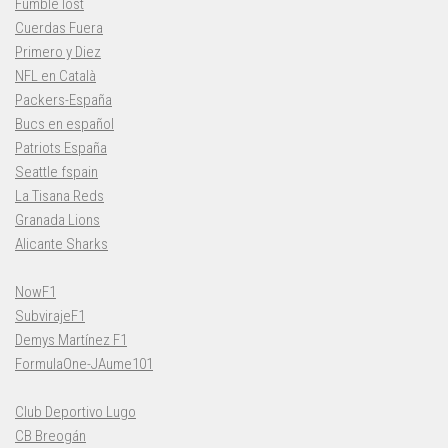
Fumble lost
Cuerdas Fuera
Primero y Diez
NFL en Català
Packers-España
Bucs en español
Patriots España
Seattle fspain
La Tisana Reds
Granada Lions
Alicante Sharks
NowF1
SubvirajeF1
Demys Martínez F1
FormulaOne-JAume101
Club Deportivo Lugo
CB Breogán