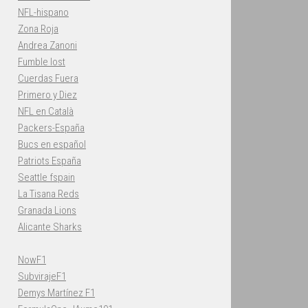
NFL-hispano
Zona Roja
Andrea Zanoni
Fumble lost
Cuerdas Fuera
Primero y Diez
NFL en Català
Packers-España
Bucs en español
Patriots España
Seattle fspain
La Tisana Reds
Granada Lions
Alicante Sharks
NowF1
SubvirajeF1
Demys Martínez F1