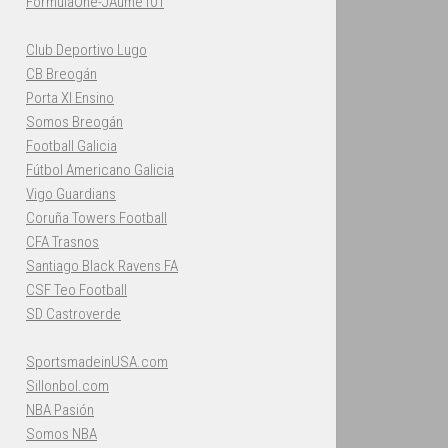
FormulaOne-JAume101
Club Deportivo Lugo
CB Breogán
Porta XI Ensino
Somos Breogán
Football Galicia
Fútbol Americano Galicia
Vigo Guardians
Coruña Towers Football
CFA Trasnos
Santiago Black Ravens FA
CSF Teo Football
SD Castroverde
SportsmadeinUSA.com
Sillonbol.com
NBA Pasión
Somos NBA