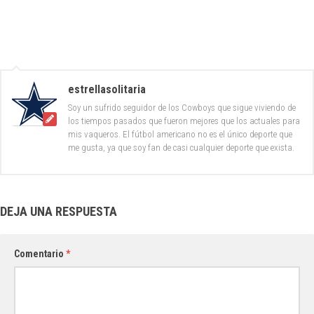
estrellasolitaria
Soy un sufrido seguidor de los Cowboys que sigue viviendo de
los tiempos pasados que fueron mejores que los actuales para
mis vaqueros. El fútbol americano no es el único deporte que
me gusta, ya que soy fan de casi cualquier deporte que exista.
DEJA UNA RESPUESTA
Comentario
*