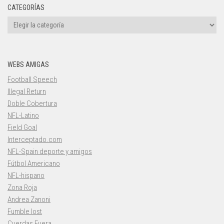
CATEGORÍAS
Categorías
WEBS AMIGAS
Football Speech
Illegal Return
Doble Cobertura
NFL-Latino
Field Goal
Interceptado.com
NFL-Spain deporte y amigos
Fútbol Americano
NFL-hispano
Zona Roja
Andrea Zanoni
Fumble lost
Cuerdas Fuera