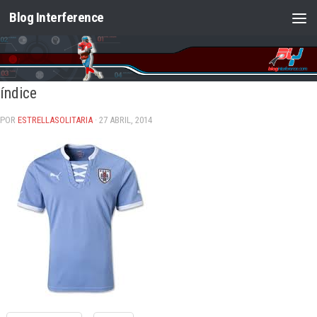
Blog Interference
Saltar al contenido
índice
POR
ESTRELLASOLITARIA
· 27 ABRIL, 2014