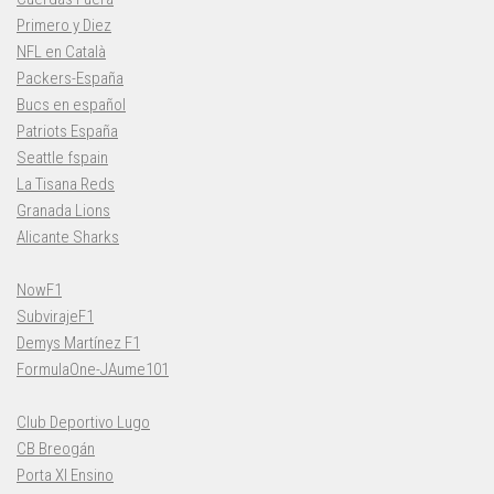
Primero y Diez
NFL en Català
Packers-España
Bucs en español
Patriots España
Seattle fspain
La Tisana Reds
Granada Lions
Alicante Sharks
NowF1
SubvirajeF1
Demys Martínez F1
FormulaOne-JAume101
Club Deportivo Lugo
CB Breogán
Porta XI Ensino