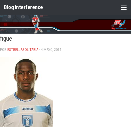
Blog Interference
Saltar al contenido
figue
POR
ESTRELLASOLITARIA
· 4 MAYO, 2014