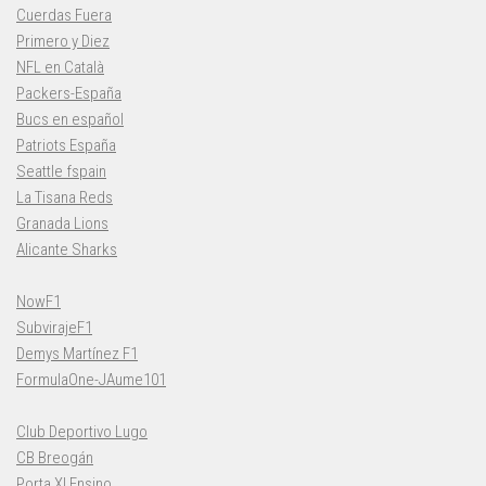
Cuerdas Fuera
Primero y Diez
NFL en Català
Packers-España
Bucs en español
Patriots España
Seattle fspain
La Tisana Reds
Granada Lions
Alicante Sharks
NowF1
SubvirajeF1
Demys Martínez F1
FormulaOne-JAume101
Club Deportivo Lugo
CB Breogán
Porta XI Ensino