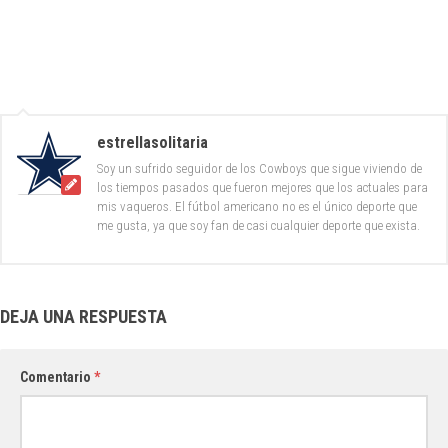
estrellasolitaria
Soy un sufrido seguidor de los Cowboys que sigue viviendo de
los tiempos pasados que fueron mejores que los actuales para
mis vaqueros. El fútbol americano no es el único deporte que
me gusta, ya que soy fan de casi cualquier deporte que exista.
DEJA UNA RESPUESTA
Comentario
*