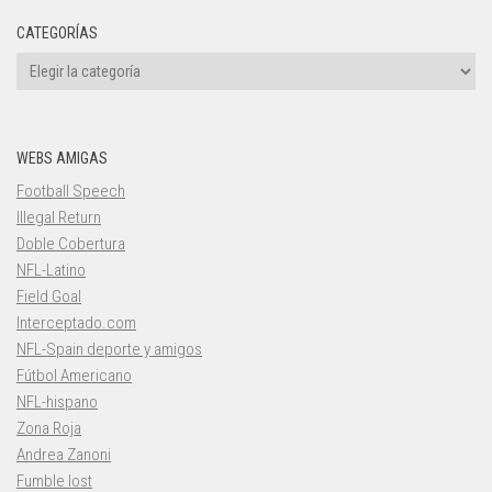
CATEGORÍAS
Categorías
WEBS AMIGAS
Football Speech
Illegal Return
Doble Cobertura
NFL-Latino
Field Goal
Interceptado.com
NFL-Spain deporte y amigos
Fútbol Americano
NFL-hispano
Zona Roja
Andrea Zanoni
Fumble lost