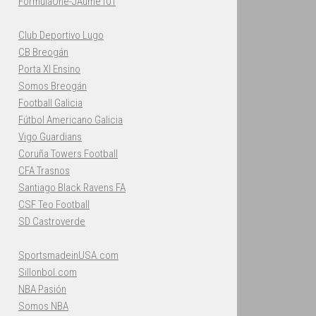
FormulaOne-JAume101
Club Deportivo Lugo
CB Breogán
Porta XI Ensino
Somos Breogán
Football Galicia
Fútbol Americano Galicia
Vigo Guardians
Coruña Towers Football
CFA Trasnos
Santiago Black Ravens FA
CSF Teo Football
SD Castroverde
SportsmadeinUSA.com
Sillonbol.com
NBA Pasión
Somos NBA