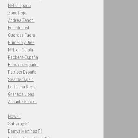
NFL-hispano
Zona Roja
Andrea Zanoni
Fumble lost
Cuerdas Fuera
Primero y Diez
NFL en Català
Packers-España
Bucs en español
Patriots España
Seattle fspain
La Tisana Reds
Granada Lions
Alicante Sharks
NowF1
SubvirajeF1
Demys Martínez F1