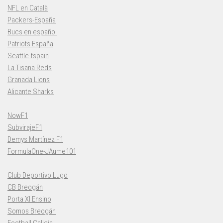
NFL en Català
Packers-España
Bucs en español
Patriots España
Seattle fspain
La Tisana Reds
Granada Lions
Alicante Sharks
NowF1
SubvirajeF1
Demys Martínez F1
FormulaOne-JAume101
Club Deportivo Lugo
CB Breogán
Porta XI Ensino
Somos Breogán
Football Galicia