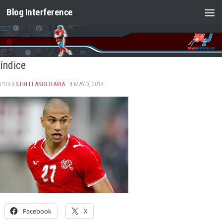
Blog Interference
Saltar al contenido
índice
POR
ESTRELLASOLITARIA
· 4 MAYO, 2014
Facebook
X