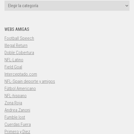
Categorías
WEBS AMIGAS
Football Speech
Illegal Return
Doble Cobertura
NFL-Latino
Field Goal
Interceptado.com
NFL-Spain deporte y amigos
Fútbol Americano
NFL-hispano
Zona Roja
Andrea Zanoni
Fumble lost
Cuerdas Fuera
Primero y Diez