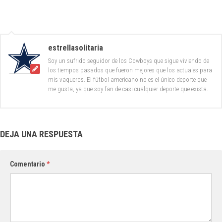
estrellasolitaria
Soy un sufrido seguidor de los Cowboys que sigue viviendo de
los tiempos pasados que fueron mejores que los actuales para
mis vaqueros. El fútbol americano no es el único deporte que
me gusta, ya que soy fan de casi cualquier deporte que exista.
DEJA UNA RESPUESTA
Comentario
*