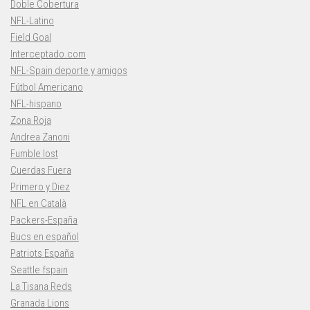
Doble Cobertura
NFL-Latino
Field Goal
Interceptado.com
NFL-Spain deporte y amigos
Fútbol Americano
NFL-hispano
Zona Roja
Andrea Zanoni
Fumble lost
Cuerdas Fuera
Primero y Diez
NFL en Català
Packers-España
Bucs en español
Patriots España
Seattle fspain
La Tisana Reds
Granada Lions