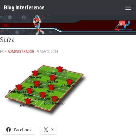
Blog Interference
Saltar al contenido
Suíza
POR
ADMINISTRADOR
· 9 MAYO, 2014
Facebook
X