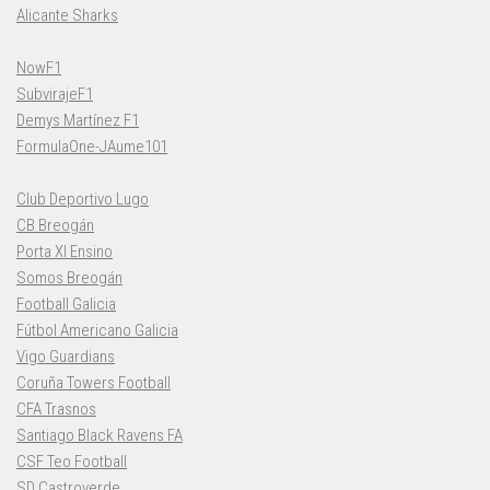
Alicante Sharks
NowF1
SubvirajeF1
Demys Martínez F1
FormulaOne-JAume101
Club Deportivo Lugo
CB Breogán
Porta XI Ensino
Somos Breogán
Football Galicia
Fútbol Americano Galicia
Vigo Guardians
Coruña Towers Football
CFA Trasnos
Santiago Black Ravens FA
CSF Teo Football
SD Castroverde