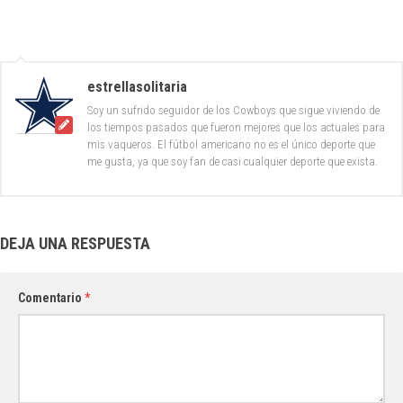
estrellasolitaria
Soy un sufrido seguidor de los Cowboys que sigue viviendo de
los tiempos pasados que fueron mejores que los actuales para
mis vaqueros. El fútbol americano no es el único deporte que
me gusta, ya que soy fan de casi cualquier deporte que exista.
DEJA UNA RESPUESTA
Comentario
*