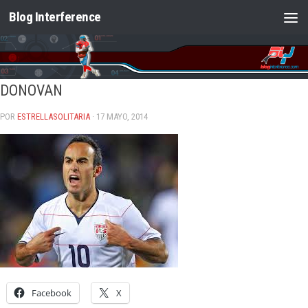
Blog Interference
Saltar al contenido
DONOVAN
POR
ESTRELLASOLITARIA
· 17 MAYO, 2014
Facebook
X