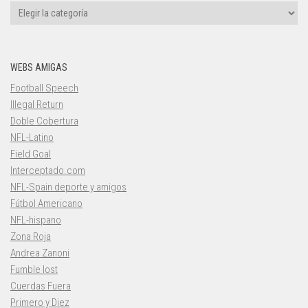
Categorías
WEBS AMIGAS
Football Speech
Illegal Return
Doble Cobertura
NFL-Latino
Field Goal
Interceptado.com
NFL-Spain deporte y amigos
Fútbol Americano
NFL-hispano
Zona Roja
Andrea Zanoni
Fumble lost
Cuerdas Fuera
Primero y Diez