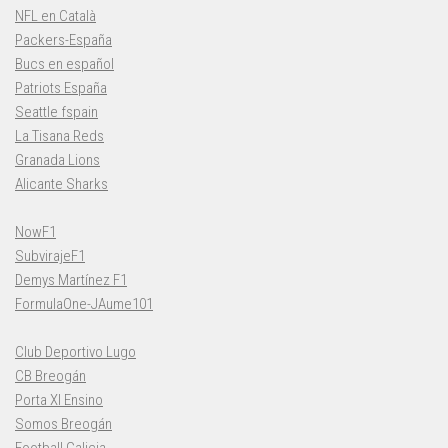
NFL en Català
Packers-España
Bucs en español
Patriots España
Seattle fspain
La Tisana Reds
Granada Lions
Alicante Sharks
NowF1
SubvirajeF1
Demys Martínez F1
FormulaOne-JAume101
Club Deportivo Lugo
CB Breogán
Porta XI Ensino
Somos Breogán
Football Galicia