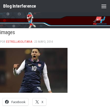
Blog Interference
Saltar al contenido
images
POR
ESTRELLASOLITARIA
· 23 MAYO, 2014
Facebook
X