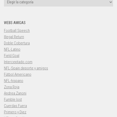
Categorías
WEBS AMIGAS
Football Speech
Illegal Return
Doble Cobertura
NFL-Latino
Field Goal
Interceptado.com
NFL-Spain deporte y amigos
Fútbol Americano
NFL-hispano
Zona Roja
Andrea Zanoni
Fumble lost
Cuerdas Fuera
Primero y Diez