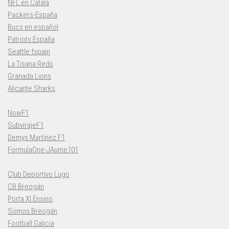
NFL en Català
Packers-España
Bucs en español
Patriots España
Seattle fspain
La Tisana Reds
Granada Lions
Alicante Sharks
NowF1
SubvirajeF1
Demys Martínez F1
FormulaOne-JAume101
Club Deportivo Lugo
CB Breogán
Porta XI Ensino
Somos Breogán
Football Galicia