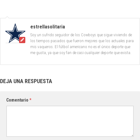
estrellasolitaria
Soy un sufrido seguidor de los Cowboys que sigue viviendo de
los tiempos pasados que fueron mejores que los actuales para
mis vaqueros. El fútbol americano no es el único deporte que
me gusta, ya que soy fan de casi cualquier deporte que exista.
DEJA UNA RESPUESTA
Comentario
*