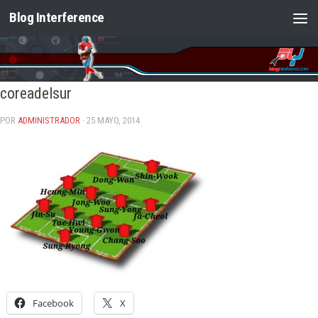
Blog Interference
Saltar al contenido
coreadelsur
POR
ADMINISTRADOR
· 25 MAYO, 2014
Facebook
X