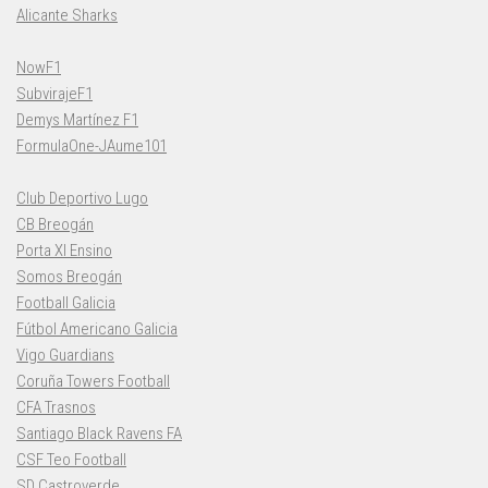
Alicante Sharks
NowF1
SubvirajeF1
Demys Martínez F1
FormulaOne-JAume101
Club Deportivo Lugo
CB Breogán
Porta XI Ensino
Somos Breogán
Football Galicia
Fútbol Americano Galicia
Vigo Guardians
Coruña Towers Football
CFA Trasnos
Santiago Black Ravens FA
CSF Teo Football
SD Castroverde