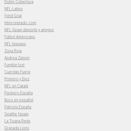
Doble Cobertura
NFL-Latino
Field Goal
Interceptado.com
NFL-Spain deporte y amigos
Fútbol Americano
NFL-hispano
Zona Roja
Andrea Zanoni
Fumble lost
Cuerdas Fuera
Primero y Diez
NFL en Català
Packers-España
Bucs en español
Patriots España
Seattle fspain
La Tisana Reds
Granada Lions