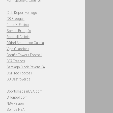
FormulaOne-JAume101
Club Deportivo Lugo
CB Breogán
Porta XI Ensino
Somos Breogán
Football Galicia
Fútbol Americano Galicia
Vigo Guardians
Coruña Towers Football
CFA Trasnos
Santiago Black Ravens FA
CSF Teo Football
SD Castroverde
SportsmadeinUSA.com
Sillonbol.com
NBA Pasión
Somos NBA