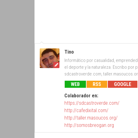
Tino
Informático por casualidad, emprendedor
el deporte y la naturaleza. Escribo po
sdcastroverde.com, taller.masoucos.org
WEB
RSS
GOOGLE
Colaborador en:
https://sdcastroverde.com/
http://cafedixital.com/
http://taller.masoucos.org/
http://somosbreogan.org