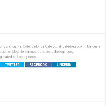
 por iniciativa. Cofundador de Cafe Dixital (cafedixital.com). Me gusta
r pasión en bloginterference.com, somosbreogan.org,
, cafedixital.com y otros
TWITTER
FACEBOOK
LINKEDIN