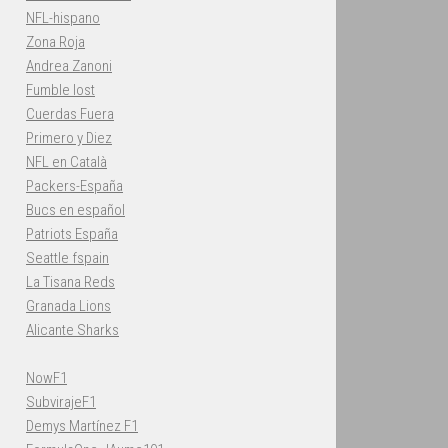
NFL-hispano
Zona Roja
Andrea Zanoni
Fumble lost
Cuerdas Fuera
Primero y Diez
NFL en Català
Packers-España
Bucs en español
Patriots España
Seattle fspain
La Tisana Reds
Granada Lions
Alicante Sharks
NowF1
SubvirajeF1
Demys Martínez F1