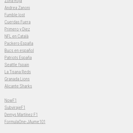
Zona Roja
Andrea Zanoni
Fumble lost
Cuerdas Fuera
Primero y Diez
NFL en Català
Packers-España
Bucs en español
Patriots España
Seattle fspain
La Tisana Reds
Granada Lions
Alicante Sharks
NowF1
SubvirajeF1
Demys Martínez F1
FormulaOne-JAume101