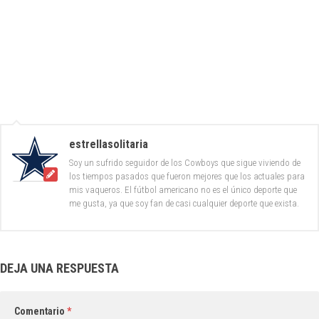
estrellasolitaria
Soy un sufrido seguidor de los Cowboys que sigue viviendo de
los tiempos pasados que fueron mejores que los actuales para
mis vaqueros. El fútbol americano no es el único deporte que
me gusta, ya que soy fan de casi cualquier deporte que exista.
DEJA UNA RESPUESTA
Comentario
*