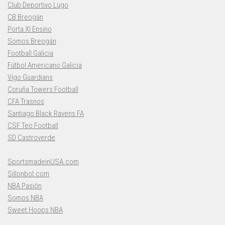
Club Deportivo Lugo
CB Breogán
Porta XI Ensino
Somos Breogán
Football Galicia
Fútbol Americano Galicia
Vigo Guardians
Coruña Towers Football
CFA Trasnos
Santiago Black Ravens FA
CSF Teo Football
SD Castroverde
SportsmadeinUSA.com
Sillonbol.com
NBA Pasión
Somos NBA
Sweet Hoops NBA